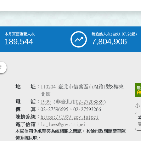
本月頁面瀏覽人次
總造訪人次
(自93.07.26起)
189,544
7,804,906
策
地 址
110204 臺北市信義區市府路1號8樓東
北區
電 話
1999
(非臺北市
02-27208889
)
小
傳 真
02-27596695、02-27593266
陳情系統
https://1999.gov.taipei
電子信箱
la_laws@gov.taipei
本局信箱係處理與系統相關之問題，其餘市政問題請至陳
情系統反映。