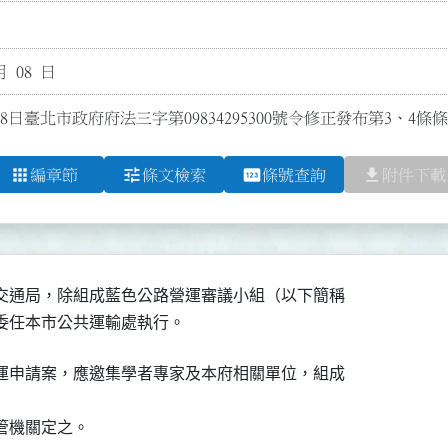
月 08 日
8日臺北市政府府法三字第09834295300號令修正發布第3、4條
apps
tune
pin
file_download
編章節
條文檢索
條號查詢
附件下載
交通局，除組成藍色公路營運審議小組（以下簡稱

委任本市公共運輸處執行。
運申請案，應邀集學者專家及本府相關單位，組成

管機關定之。