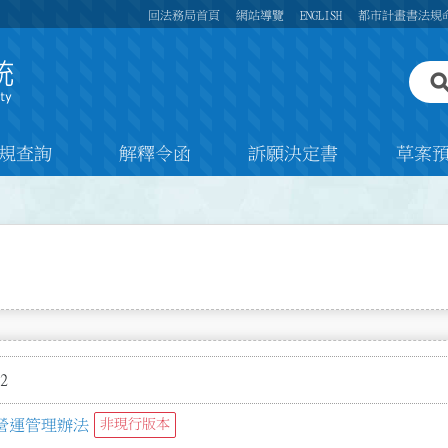
回法務局首頁
網站導覽
ENGLISH
都市計畫書法規
規查詢
解釋令函
訴願決定書
草案
2
營運管理辦法
非現行版本