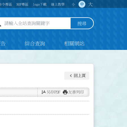
大
中
命令專區
SOP專區
logo下載
線上教學
小
全站查詢關鍵字欄位
搜尋
預告
綜合查詢
相關網站
keyboard_arrow_left
回上頁
text_rotate_vertical
print
另存PDF
友善列印