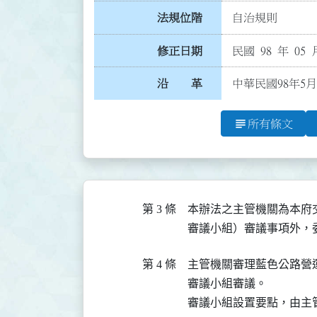
法規位階
自治規則
修正日期
民國 98 年 05 
沿 革
中華民國98年5月
subject
所有條文
第 3 條
本辦法之主管機關為本府
審議小組）審議事項外，
第 4 條
主管機關審理藍色公路營
審議小組審議。

審議小組設置要點，由主