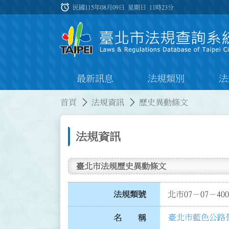
跳到主要內容
alarm
:::
民國115年08月09日 星期日
11時23分
最新訊息
法規類別
法
:::
:::
首頁
法規資訊
歷史異動條文
法規資訊
臺北市法規歷史異動條文
法規類號
北市07－07－400
臺北市藍色公路
名 稱