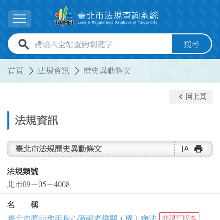
跳到主要內容
展開選單
全站查詢關鍵字欄位
搜尋
:::
:::
首頁
法規資訊
歷史異動條文
keyboard_arrow_left
回上頁
法規資訊
text_rotate_vertical
print
臺北市法規歷史異動條文
法規類號
北市09－05－4008
名 稱
臺北市獎助進用身心障礙者機關（構）辦法
非現行版本