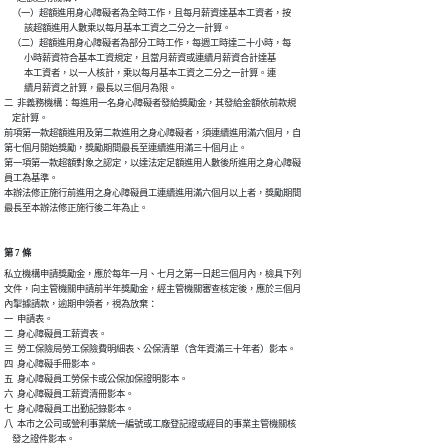
    （一）超額進用身心障礙者為全時工作，且每月薪資達基本工資者，按

          該超額進用人數乘以每月基本工資之二分之一計算。

    （二）超額進用身心障礙者為部分工時工作，每週工時達二十小時，每

          小時薪資符合基本工資規定，且當月薪資或連續月薪資合計達基

          本工資者，以一人核計，乘以每月基本工資之二分之一計算。連

          續月薪資之計算，最長以三個月為限。

二  非義務機構：每進用一名身心障礙者發給獎勵金，其發給金額依前款規

    定計算。

前項第一款超額進用及第二款進用之身心障礙者，須連續進用滿六個月，自

第七個月開始獎勵，獎勵期間最長至連續進用滿三十個月止。

第一項第一款超額對象之認定，以達法定足額進用人數後所進用之身心障礙

員工為基準。

本辦法修正施行前進用之身心障礙員工連續進用滿六個月以上者，獎勵期間

最長至本辦法修正施行後二年為止。
第 7 條
私立機構申請獎勵金，應於每年一月、七月之第一日起三個月內，檢具下列

文件，向主管機關申請前半年獎勵金，經主管機關審查核定後，應於三個月

內掣據請款，逾期申領者，視為放棄：

一  申請表。

二  身心障礙員工薪資表。

三  勞工保險局勞工保險費明細表、公保清單（含年資滿三十年者）影本。

四  身心障礙手冊影本。

五  身心障礙員工勞保卡或公保加保證明影本。

六  身心障礙員工薪資清冊影本。

七  身心障礙員工出勤記錄影本。

八  本市之公司或營利事業統一編號或工廠登記證或經目的事業主管機關核

    發之證件影本。
