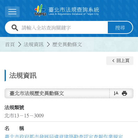
跳到主要內容
展開選單
全站查詢關鍵字欄位
搜尋
:::
:::
首頁
法規資訊
歷史異動條文
keyboard_arrow_left
回上頁
法規資訊
text_rotate_vertical
print
臺北市法規歷史異動條文
法規類號
北市13－15－3009
名 稱
臺北市政府都市發展局違章建築勘查認定查報作業規定