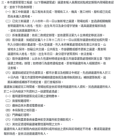
三、本市建築管理工程處（以下簡稱建管處）違建查報人員應就前點規定期限內現場勘查認

    定，並依下列各款辦理：

    （一）施工中新違建：指工程尚未完成，現場有工人、機具、施工材料、廢料或已完成

          而尚未搬入使用者。

    （二）已完工新違建：八十四年一月一日以後新增之違建，現場拍照，並函請相關機關

          查明違建所有人姓名、性別、出生年月日及身分證字號後，填具違建查報拆除函

          ，並依法送達違建所有人。

    （三）拆後重建違建：依前二款規定辦理，並依建築法第九十五條規定移送法辦。

    （四）既存違建：如經認定屬八十三年十二月三十一日以前既存違建依規定拍照列管，

          列入分類分期計畫處理。但大型違建、列入本府專案處理或有危害公共安全、山

          坡地水土保持、妨礙公共交通、公共衛生、市容觀瞻或都市更新之違建，應查明

          違建所有人姓名、性別、出生年月日、身分證字號等資料，依法查報。

    （五）既存違建修繕：以非永久性建材修繕並依臺北市違章建築處理規則第五章「既存

          違建之修繕」辦理；如修繕行為達修建程度者，即查明違建所有人相關資料，依

          法查報。

    （六）違建如經認定符合建築法、都市計畫法及相關法令規定，先函請違建所有人於三

          十日內依「臺北市建築物申請補辦建造執照及雜項執照辦法」補辦建築執照，逾

          期未補辦或補辦不符規定者，逕行查報拆除。

    違建無法確認完工時間者，現場拍照並依前項查明違建所有人資料，另函請違建所有人

    於二十日內檢送下列資料之一送建管處憑處：

    （一）載明建築物建築完成日期之建物謄本。

    （二）房屋稅籍證明。

    （三）繳納自來水費或電費收據。

    （四）本局製發之地形圖。

    （五）門牌編釘證明。

    （六）行政院農業委員會農林航空測量所航空攝影照片。

    （七）其他足資證明違建確實搭蓋時間之文件。

    違建所有人未於期限內檢送前項資料或所檢送之資料與前項規定不符者，應填寫違建查

    報拆除函，並依法送達違建所有人。