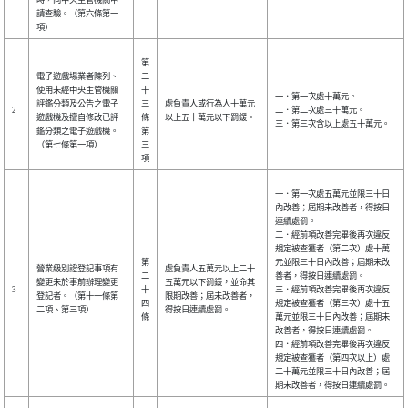
請查驗。（第六條第一
項）
第
電子遊戲場業者陳列、
二
使用未經中央主管機關
十
一．第一次處十萬元。
評鑑分類及公告之電子
三
處負責人或行為人十萬元
2
二．第二次處三十萬元。
遊戲機及擅自修改已評
條
以上五十萬元以下罰鍰。
三．第三次含以上處五十萬元。
鑑分類之電子遊戲機。
第
（第七條第一項）
三
項
一．第一次處五萬元並限三十日
內改善；屆期未改善者，得按日
連續處罰。
二．經前項改善完畢後再次違反
規定被查獲者（第二次）處十萬
第
元並限三十日內改善；屆期未改
營業級別證登記事項有
處負責人五萬元以上二十
二
善者，得按日連續處罰。
變更未於事前辦理變更
五萬元以下罰鍰，並命其
3
十
三．經前項改善完畢後再次違反
登記者。（第十一條第
限期改善；屆未改善者，
四
規定被查獲者（第三次）處十五
二項、第三項）
得按日連續處罰。
條
萬元並限三十日內改善；屆期未
改善者，得按日連續處罰。
四．經前項改善完畢後再次違反
規定被查獲者（第四次以上）處
二十萬元並限三十日內改善；屆
期未改善者，得按日連續處罰。