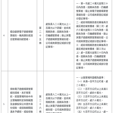
一．第一次處二十萬元並限三十
日內改善，屆期未改善，仍繼續
營業者，廢止其電子遊戲場業營
業級別證、公司或商業登記或部
分登記事項。
二．經前項限期改善完畢後再次
處負責人二十萬元以上一
違反規定被查獲者（第二次）處
第
百萬元以下罰鍰，並命其
六十萬元並限三十日內改善，屆
擅自變更電子遊戲場營
二
限期改善；屆期未改善，
期未改善，仍繼續營業者，廢止
4
業級別、機具類別或混
十
仍繼續營業者；廢止其電
其電子遊戲場業營業級別證、公
合營業級別經營者。
五
子遊戲場業營業級別證、
司或商業登記或部分登記事項。
條
公司或商業登記或部分登
三．經前項限期改善完畢後再次
記事項。
違反規定被查獲者（第三次以
上）處一百萬元並限三十日內改
善，屆期未改善，仍繼續營業
者，廢止其電子遊戲場業營業級
別證．公司或商業登記或部分登
記事項。
一．以營業場所面積為基準：
（一）未滿一百平方公尺者，處
二十萬元。
領有電子遊戲場業營業
（二）一百平方公尺以上未滿三
級別證者，未於營業
百平方公尺，處四十萬元。
處負責人二十萬元以上一
前，就營業場所依中央
第
（三）三百平方公尺以上未滿五
百萬元以下罰鍰，並命其
主管機關所定保險範圍
二
百平方公尺，處六十萬元。
限期改善；屆期未改善，
5
及金額投保公共意外責
十
（四）五百平方公尺以上未滿七
廢止其電子遊戲場業營業
任保險，或保險期間屆
六
百平方公尺，處八十萬元。
級別證、公司或商業登記
滿未予續保，或投保後
條
（五）七百平方公尺以上，處一