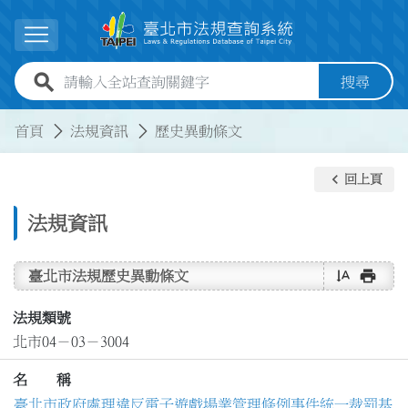
跳到主要內容
展開選單
全站查詢關鍵字欄位
搜尋
:::
:::
首頁
法規資訊
歷史異動條文
keyboard_arrow_left
回上頁
法規資訊
text_rotate_vertical
print
臺北市法規歷史異動條文
法規類號
北市04－03－3004
名 稱
臺北市政府處理違反電子遊戲場業管理條例事件統一裁罰基