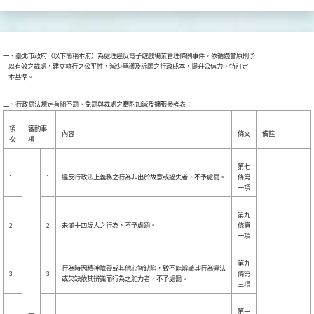
一、臺北市政府（以下簡稱本府）為處理違反電子遊戲場業管理條例事件，依循適當原則予

    以有效之裁處，建立執行之公平性，減少爭議及訴願之行政成本，提升公信力，特訂定

    本基準。
項
審酌事
內容
條文
備註
次
項
第七
1
1
違反行政法上義務之行為非出於故意或過失者，不予處罰。
條第
一項
第九
2
2
未滿十四歲人之行為，不予處罰。
條第
一項
第九
行為時因精神障礙或其他心智缺陷，致不能辨識其行為違法
3
3
條第
或欠缺依其辨識而行為之能力者，不予處罰。
三項
第十