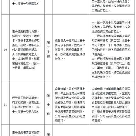
二十五萬元，並限十日內改善；
十七條第一項第四款）
屆期仍未改善者，按次連續處罰
至其改善為止。
一．第一次處十萬元並限三十日
內改善；屆期仍未改善者，按次
電子遊戲機使用真幣、
連續處罰至其改善為止。
信用卡、金融卡、現金
二．經前項改善完畢後再次違反
卡、儲值卡或其他作為
處負責人十萬元以上五十
規定被查獲者（第二次）處三十
第
簽帳、提款、轉帳或支
萬元以下罰鍰，並限期令
萬元，並限三十日內改善；屆期
三
10
付之電磁紀錄物或晶
其改善；屆期仍未改善
仍未改善者，按次連續處罰至其
十
片；娛樂用代幣之大
者，按次連續處罰至其改
改善為止。
條
小、式樣或重量，與真
善為止。
三．經前項改善完畢後再次違反
幣相同或近似。（第十
規定被查獲者（第三次以上）處
七條第一項第五款）
五十萬元，並限三十日內改善；
屆期仍未改善者，按次連續處罰
至其改善為止。
命其停業，並於判決確定
命其停業（停業期間自處分書送
前，停止受理其公司或商
達日起迄判決確定前），並於判
第
經營電子遊戲場業者，
號名稱及代表或負責人變
決確定前，停止受理其公司或商
三
有涉及賭博、妨害風化
更登記之申請。經法院判
號名稱及代表或負責人變更登記
11
十
或其他犯罪行為。（第
決有罪確定者，廢止其電
之申請。經法院判決有罪確定
一
十七條第一項第六款）
子遊戲場業營業級別證．
者，廢止其電子遊戲場業營業級
條
公司或商業登記或部分登
別證、公司或商業登記或部分登
記事項。
記事項。
電子遊戲場業或其營業
第