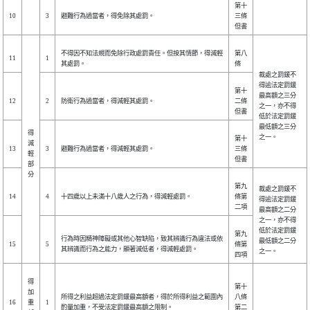
第十
10
3
避難行為過當者，得免除其處罰。
三條
但書
不得因不知法規而免除行政處罰責任。但按其情節，得減輕
第八
11
1
其處罰。
條
裁處之罰鍰不
得逾法定罰鍰
第十
最高額之三分
12
2
防衛行為過當者，得減輕其處罰。
二條
之一，亦不得
但書
低於法定罰鍰
最低額之三分
得
之一。
第十
減
13
3
避難行為過當者，得減輕其處罰。
三條
輕
但書
部
分
第九
裁處之罰鍰不
14
4
十四歲以上未滿十八歲人之行為，得減輕處罰。
條第
得逾法定罰鍰
二項
最高額之二分
之一，亦不得
低於法定罰鍰
第九
行為時因精神障礙或其他心智缺陷，致其辨識行為違法或依
最低額之二分
15
5
條第
其辨識而行為之能力，顯著減低者，得減輕處罰。
之一。
四項
得
第十
加
所得之利益超過法定罰鍰最高額者，得於所得利益之範圍內
八條
16
重
1
酌量加重，不受法定罰鍰最高額之限制。
第二