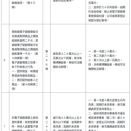
或部分登記事項。
無故退保。（第十三
百萬元。
條）
二．並命於三十日內投保，逾期
仍未投保者，廢止其電子遊戲場
業營業級別證、公司或商業登記
或部分登記事項。
限制級電子遊戲場每次
兌換或取得獎品之價值
超過新臺幣二千元；普
通級電子遊戲場每次兌
換或取得獎品之價值超
第
一．第一次處二十萬元。
過新臺幣一千元。（第
處負責人二十萬元以上一
二
二．第二次處六十萬元。
十四條第一項）
百萬元以下罰鍰；其涉有
6
十
三．第三次以上處一百萬元。
電子遊戲場業之兌換，
賭博嫌疑者，移送司法機
七
四．涉有賭博嫌疑者，移送司法
有下列各款之行為︰
關依法辦理。
條
機關依法辦理。
一、提供現金、有價證
券或其他通貨為獎品。
二、買回提供給客人之
獎品。（第十四條第二
項）
一．第一次處十萬元並限五日內
改善；屆期仍未改善者，按次連
續處罰至其改善為止。
二．經前項改善完畢後再次違反
非電子遊戲場業之其他
第
處行為人十萬元以上五十
規定被查獲者（第二次）處三十
營利事業，就其營業場
二
萬元以下罰鍰，並限期令
萬元，並限五日內改善；屆期仍
7
所，供他人設置電子遊
十
其改善；屆期仍未改善
未改善者，按次連續處罰至其改
戲機營業。（第十六
八
者，按次連續處罰至其改
善為止。