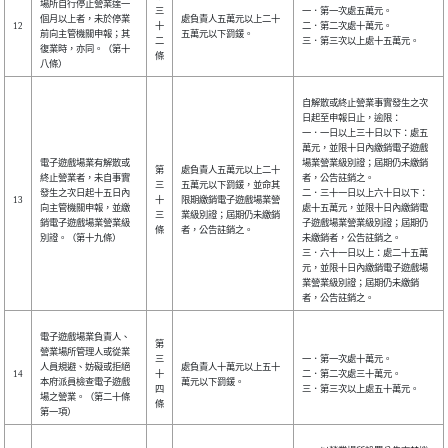
場所自行停止營業達一
三
一．第一次處五萬元。
個月以上者，未於停業
處負責人五萬元以上二十
12
十
二．第二次處十萬元。
前向主管機關申報；其
五萬元以下罰鍰。
二
三．第三次以上處十五萬元。
復業時，亦同。（第十
條
八條）
自解散或終止營業事實發生之次
日起至申報日止，逾限：
一．一日以上三十日以下：處五
萬元，並限十日內繳銷電子遊戲
電子遊戲場業有解散或
場業營業級別證；屆期仍未繳銷
第
處負責人五萬元以上二十
終止營業者，未自事實
者，公告註銷之。
三
五萬元以下罰鍰，並命其
發生之次日起十五日內
二．三十一日以上六十日以下：
13
十
限期繳銷電子遊戲場業營
向主管機關申報，並繳
處十五萬元，並限十日內繳銷電
三
業級別證；屆期仍未繳銷
銷電子遊戲場業營業級
子遊戲場業營業級別證；屆期仍
條
者，公告註銷之。
別證。（第十九條）
未繳銷者，公告註銷之。
三．六十一日以上：處二十五萬
元，並限十日內繳銷電子遊戲場
業營業級別證；屆期仍未繳銷
者，公告註銷之。
電子遊戲場業負責人、
第
營業場所管理人或從業
三
一．第一次處十萬元。
人員規避、妨礙或拒絕
處負責人十萬元以上五十
14
十
二．第二次處三十萬元。
本府派員檢查電子遊戲
萬元以下罰鍰。
四
三．第三次以上處五十萬元。
場之營業。（第二十條
條
第一項）