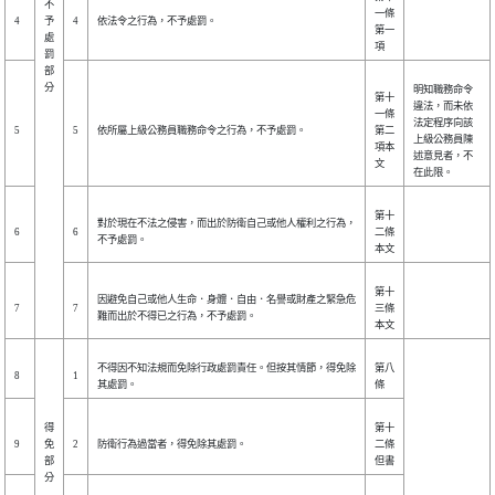
不
一條
4
予
4
依法令之行為，不予處罰。
第一
處
項
罰
部
分
明知職務命令
第十
違法，而未依
一條
法定程序向該
5
5
依所屬上級公務員職務命令之行為，不予處罰。
第二
上級公務員陳
項本
述意見者，不
文
在此限。
第十
對於現在不法之侵害，而出於防衛自己或他人權利之行為，
6
6
二條
不予處罰。
本文
第十
因避免自己或他人生命．身體．自由．名譽或財產之緊急危
7
7
三條
難而出於不得已之行為，不予處罰。
本文
不得因不知法規而免除行政處罰責任。但按其情節，得免除
第八
8
1
其處罰。
條
得
第十
9
免
2
防衛行為過當者，得免除其處罰。
二條
部
但書
分