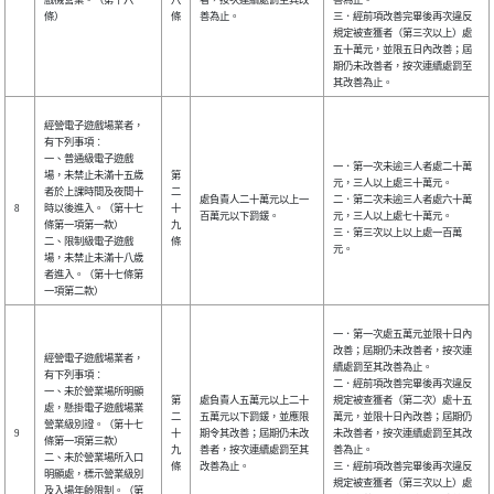
條）
條
善為止。
三．經前項改善完畢後再次違反
規定被查獲者（第三次以上）處
五十萬元，並限五日內改善；屆
期仍未改善者，按次連續處罰至
其改善為止。
經營電子遊戲場業者，
有下列事項︰
一、普通級電子遊戲
一．第一次未逾三人者處二十萬
場，未禁止未滿十五歲
第
元，三人以上處三十萬元。
者於上課時間及夜間十
二
處負責人二十萬元以上一
二．第二次未逾三人者處六十萬
8
時以後進入。（第十七
十
百萬元以下罰鍰。
元，三人以上處七十萬元。
條第一項第一款）
九
三．第三次以上以上處一百萬
二、限制級電子遊戲
條
元。
場，未禁止未滿十八歲
者進入。（第十七條第
一項第二款）
一．第一次處五萬元並限十日內
改善；屆期仍未改善者，按次連
經營電子遊戲場業者，
續處罰至其改善為止。
有下列事項︰
二．經前項改善完畢後再次違反
一、未於營業場所明顯
第
處負責人五萬元以上二十
規定被查獲者（第二次）處十五
處，懸掛電子遊戲場業
二
五萬元以下罰鍰，並應限
萬元，並限十日內改善；屆期仍
營業級別證。（第十七
9
十
期令其改善；屆期仍未改
未改善者，按次連續處罰至其改
條第一項第三款）
九
善者，按次連續處罰至其
善為止。
二、未於營業場所入口
條
改善為止。
三．經前項改善完畢後再次違反
明顯處，標示營業級別
規定被查獲者（第三次以上）處
及入場年齡限制。（第