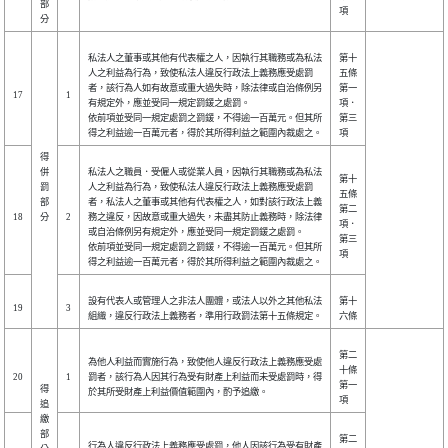
部
項
分
私法人之董事或其他有代表權之人，因執行其職務或為私法
第十
人之利益為行為，致使私法人違反行政法上義務應受處罰
五條
者，該行為人如有故意或重大過失時，除法律或自治條例另
第一
17
1
有規定外，應並受同一規定罰鍰之處罰。
項．
依前項並受同一規定處罰之罰鍰，不得逾一百萬元。但其所
第三
得之利益逾一百萬元者，得於其所得利益之範圍內裁處之。
項
得
併
私法人之職員．受僱人或從業人員，因執行其職務或為私法
第十
罰
人之利益為行為，致使私法人違反行政法上義務應受處罰
五條
部
者，私法人之董事或其他有代表權之人，如對該行政法上義
第二
18
分
2
務之違反，因故意或重大過失，未盡其防止義務時，除法律
項．
或自治條例另有規定外，應並受同一規定罰鍰之處罰。
第三
依前項並受同一規定處罰之罰鍰，不得逾一百萬元。但其所
項
得之利益逾一百萬元者，得於其所得利益之範圍內裁處之。
設有代表人或管理人之非法人團體，或法人以外之其他私法
第十
19
3
組織，違反行政法上義務者，準用行政罰法第十五條規定。
六條
第二
為他人利益而實施行為，致使他人違反行政法上義務應受處
十條
20
1
罰者，該行為人因其行為受有財產上利益而未受處罰時，得
第一
得
於其所受財產上利益價值範圍內，酌予追繳。
項
追
繳
部
第二
行為人違反行政法上義務應受處罰，他人因該行為受有財產