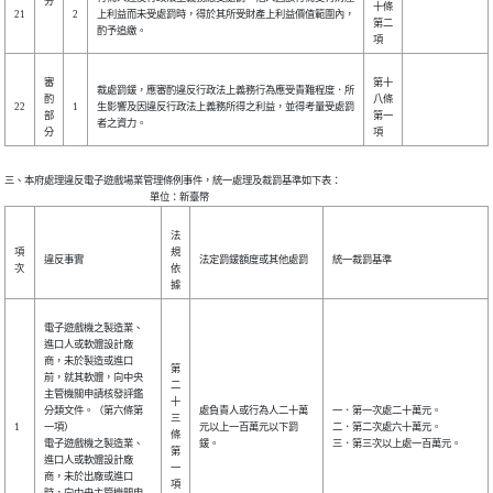
分
十條
21
2
上利益而未受處罰時，得於其所受財產上利益價值範圍內，
第二
酌予追繳。
項
審
第十
裁處罰鍰，應審酌違反行政法上義務行為應受責難程度．所
酌
八條
22
1
生影響及因違反行政法上義務所得之利益，並得考量受處罰
部
第一
者之資力。
分
項
三、本府處理違反電子遊戲場業管理條例事件，統一處理及裁罰基準如下表：

法
項
規
違反事實
法定罰鍰額度或其他處罰
統一裁罰基準
次
依
據
電子遊戲機之製造業、
進口人或軟體設計廠
商，未於製造或進口
第
前，就其軟體，向中央
二
主管機關申請核發評鑑
十
分類文件。（第六條第
處負責人或行為人二十萬
一．第一次處二十萬元。
三
1
一項）
元以上一百萬元以下罰
二．第二次處六十萬元。
條
電子遊戲機之製造業、
鍰。
三．第三次以上處一百萬元。
第
進口人或軟體設計廠
一
商，未於出廠或進口
項
時，向中央主管機關申