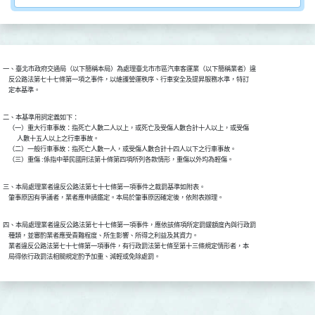
一、臺北市政府交通局（以下簡稱本局）為處理臺北市市區汽車客運業（以下簡稱業者）違

    反公路法第七十七條第一項之事件，以維護營運秩序、行車安全及提昇服務水準，特訂

    定本基準。
二、本基準用詞定義如下：

    （一）重大行車事故：指死亡人數二人以上，或死亡及受傷人數合計十人以上，或受傷

          人數十五人以上之行車事故。

    （二）一般行車事故：指死亡人數一人，或受傷人數合計十四人以下之行車事故。

    （三）重傷 :係指中華民國刑法第十條第四項所列各款情形，重傷以外均為輕傷。
三、本局處理業者違反公路法第七十七條第一項事件之裁罰基準如附表。

    肇事原因有爭議者，業者應申請鑑定。本局於肇事原因確定後，依附表辦理。
四、本局處理業者違反公路法第七十七條第一項事件，應依該條項所定罰鍰額度內與行政罰

    種類，並審酌業者應受責難程度、所生影響、所得之利益及其資力。

    業者違反公路法第七十七條第一項事件，有行政罰法第七條至第十三條規定情形者，本

    局得依行政罰法相關規定酌予加重、減輕或免除處罰。