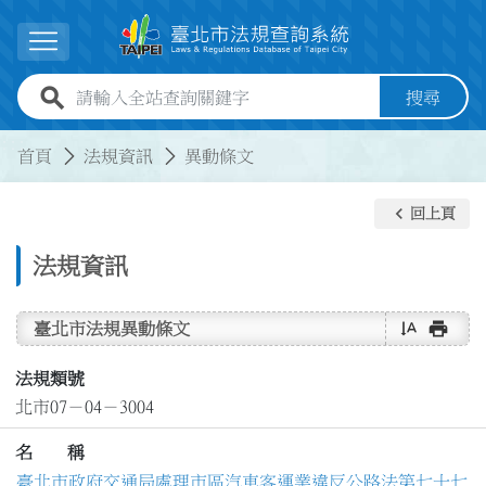
跳到主要內容
展開選單
全站查詢關鍵字欄位
搜尋
:::
:::
首頁
法規資訊
異動條文
keyboard_arrow_left
回上頁
法規資訊
text_rotate_vertical
print
臺北市法規異動條文
法規類號
北市07－04－3004
名 稱
臺北市政府交通局處理市區汽車客運業違反公路法第七十七