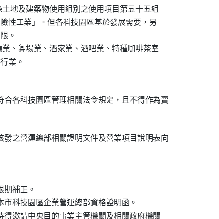
第五條土地及建築物使用組別之使用項目第五十五組

「危險性工業」。但各科技園區基於發展需要，另

限。

、舞廳業、舞場業、酒家業、酒吧業、特種咖啡茶室

行業。

符合各科技園區管理相關法令規定，且不得作為賣

核發之營運總部相關證明文件及營業項目說明表向

限期補正。

發本市科技園區企業營運總部資格證明函。

要時得邀請中央目的事業主管機關及相關政府機關
