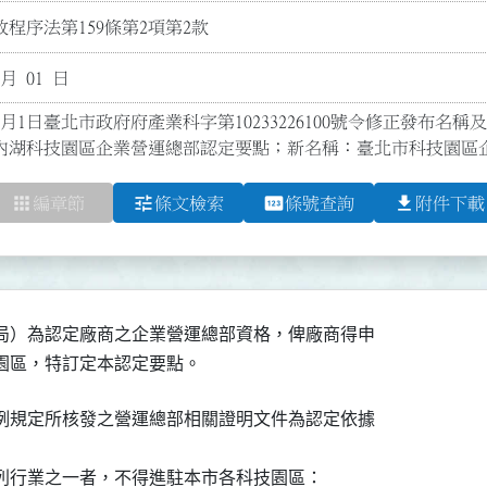
程序法第159條第2項第2款
 月 01 日
1月1日臺北市政府府產業科字第10233226100號令修正發布名稱及全
內湖科技園區企業營運總部認定要點；新名稱：臺北市科技園區
apps
tune
pin
file_download
編章節
條文檢索
條號查詢
附件下載
局）為認定廠商之企業營運總部資格，俾廠商得申

技園區，特訂定本認定要點。
例規定所核發之營運總部相關證明文件為認定依據

下列行業之一者，不得進駐本市各科技園區：
