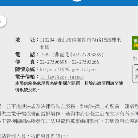
策
地 址
110204 臺北市信義區市府路1號8樓東
北區
電 話
1999
(非臺北市
02-27208889
)
小
傳 真
02-27596695、02-27593266
陳情系統
https://1999.gov.taipei
電子信箱
la_laws@gov.taipei
本局信箱係處理與系統相關之問題，其餘市政問題請至陳
情系統反映。
索，並不提供法規及法律諮詢之服務，如有法律上的疑義，建議
提供之電子檔或書面編排製作，若與本府公報之公布文字有所不
各主管機關網站所發布之法規資料蒐集編排製作，若與政府公報
網站管理人員，我們會即刻修正。