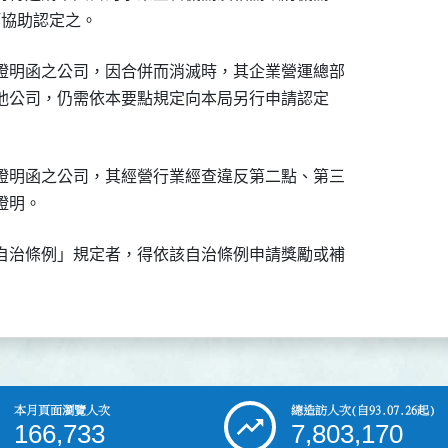
者等協助認定之。
證明函之公司，因合併而消滅時，其企業營運總部

之他公司，仍需依本要點規定向本局另行申請認定

證明函之公司，其經營行業經查違反第二點、第三

證明。
自治條例」規定者，得依該自治條例申請獎勵或補

本月頁面瀏覽人次
總造訪人次
(自93.07.26起)
166,733
7,803,170