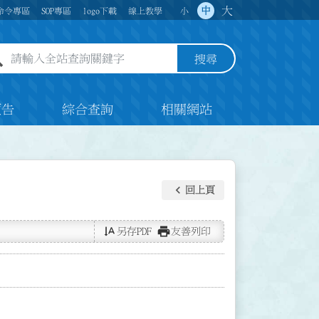
大
中
命令專區
SOP專區
logo下載
線上教學
小
全站查詢關鍵字欄位
搜尋
預告
綜合查詢
相關網站
keyboard_arrow_left
回上頁
text_rotate_vertical
print
另存PDF
友善列印