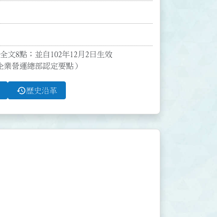
文8點；並自102年12月2日生效

企業營運總部認定要點）
history
歷史沿革