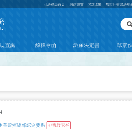
回法務局首頁
網站導覽
ENGLISH
都市計畫書法規
規查詢
解釋令函
訴願決定書
草案
4
企業營運總部認定要點
非現行版本