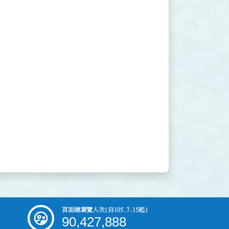
頁面總瀏覽人次
(自105.7.15起)
90,427,888