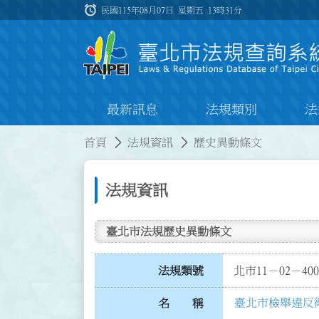
跳到主要內容
alarm
:::
民國115年08月07日 星期五
13時31分
最新訊息
法規類別
法
:::
:::
首頁
法規資訊
歷史異動條文
法規資訊
臺北市法規歷史異動條文
法規類號
北市11－02－400
臺北市檢舉違反
名 稱