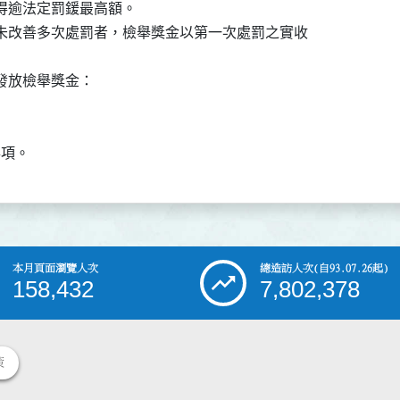
得逾法定罰鍰最高額。

未改善多次處罰者，檢舉獎金以第一次處罰之實收

放檢舉獎金：



事項。
本月頁面瀏覽人次
總造訪人次
(自93.07.26起)
158,432
7,802,378
策