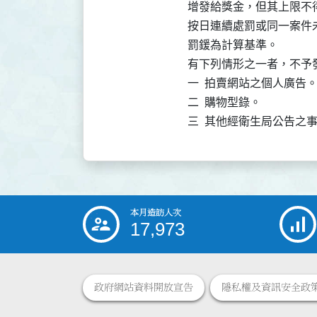
增發給獎金，但其上限不
按日連續處罰或同一案件
罰鍰為計算基準。

有下列情形之一者，不予發
一  拍賣網站之個人廣告。
二  購物型錄。

三  其他經衛生局公告之
本月造訪人次
:::
17,973
政府網站資料開放宣告
隱私權及資訊安全政