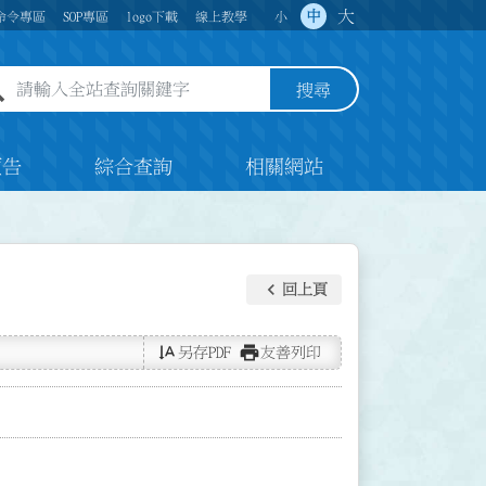
大
中
命令專區
SOP專區
logo下載
線上教學
小
全站查詢關鍵字欄位
搜尋
預告
綜合查詢
相關網站
keyboard_arrow_left
回上頁
text_rotate_vertical
print
另存PDF
友善列印