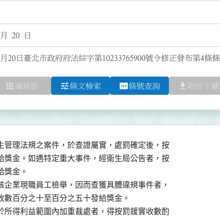
 月 20 日
1月20日臺北市政府府法綜字第10233765900號令修正發布第4條
apps
tune
pin
file_download
編章節
條文檢索
條號查詢
附件下載
生管理法規之案件，於查證屬實，處罰確定後，按

給獎金。如遇特定重大事件，經衛生局公告者，按

獎金。

該企業現職員工檢舉，因而查獲具體違規事件者，

收數百分之十至百分之五十發給獎金。

於所得利益範圍內加重裁處者，得按罰鍰實收數酌
