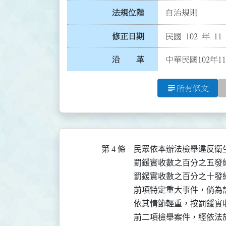
法規位階
自治規則
修正日期
民國 102 年 11
沿 革
中華民國102年1
subject
所有條文
第 4 條
民眾依本辦法檢舉違反衛
罰鍰實收數之百分之五發
罰鍰實收數之百分之十發給
前項特定重大事件，倘為
依其情節輕重，按罰鍰實
前二項檢舉案件，經依法