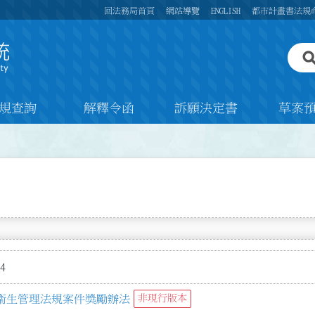
回法務局首頁
網站導覽
ENGLISH
都市計畫書法規
規查詢
解釋令函
訴願決定書
草案
4
衛生管理法規案件獎勵辦法
非現行版本