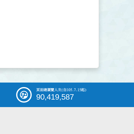
頁面總瀏覽人次
(自105.7.15起)
90,419,587