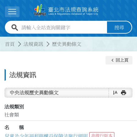
跳到主要內容
展開選單
全站查詢關鍵字欄位
搜尋
:::
:::
首頁
法規資訊
歷史異動條文
keyboard_arrow_left
回上頁
法規資訊
text_rotate_vertical
print
中央法規歷史異動條文
法規類別
社會類
名 稱
兒童及少年福利與權益保障法施行細則
非現行版本