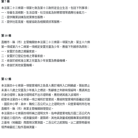
第 7 條
本法第二十三條第一項第七款及第十三款所定自立生活，包括下列事項：

一、培養生涯規劃、生活自理、社交技能及財務管理等適應社會能力。

二、提供職業訓練及就業媒合服務。

三、提供社區覓屋、租屋協助及相關資訊等服務。
第 10 條
直轄市、縣（市）主管機關依本法第二十三條第一項第九款、第五十六條

第一項或第六十二條第一項規定安置兒童及少年，應循下列順序為原則：

一、安置於合適之親屬家庭。

二、安置於已登記合格之寄養家庭。

三、收容於經核准立案之兒童及少年安置及教養機構。

四、收容於其他安置機構。
第 12 條
本法第四十七條第一項營業場所之負責人應於場所入口明顯處，張貼禁止

未滿十八歲之兒童及少年進入之標誌。對顧客之年齡有懷疑時，應請其出

示身分證明；無身分證明或不出示證明者，應拒絕其進入該場所。

經營本法第四十七條第一項之場所於營業前，應檢附營業場所距離幼兒園

、國民中小學、高中、職校二百公尺以上之證明文件，向營業場所所在地

直轄市、縣（市）商業主管機關辦理登記。

本法第四十七條第四項所稱之證明文件，指申請營業地點方圓二百公尺內

於最近三個月內，經測量技師、建築師、其他具測量或相關專業技師簽證

之基地（地籍圖）周圍現況實測圖。二百公尺之起算點，以二建築物基地

境界線最近二點作直線測量。