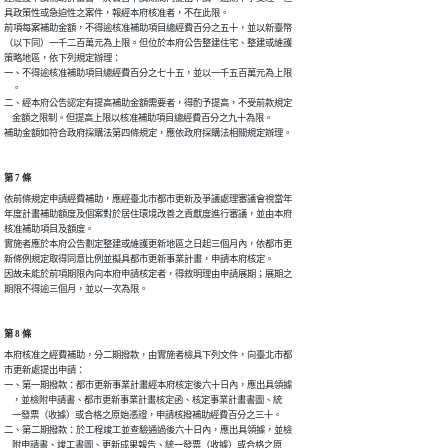
具政策性或急迫性之案件，報經本府核准者，不在此限。

前項每案補助金額，不得逾核准補助項目總經費百分之五十，並以新臺幣

（以下同）一千二百萬元為上限。但位於本府公告整建住宅、整建或維護

策略地區，依下列規定辦理：

一、不得逾核准補助項目總經費百分之七十五，並以一千五百萬元為上限

    。

二、經本府公告認定有提高補助金額需要者，得酌予提高，不受前款規定

    金額之限制。但提高上限以核准補助項目總經費百分之九十為限。

補助金額如符合政府採購法第四條規定，應依政府採購法相關規定辦理。
第 7 條
依前條規定申請經費補助，應經臺北市都市更新及爭議處理審議會視當年

年度計畫補助額度及個案對於居住環境改善之貢獻度進行審議，並由本府

核准補助項目及額度。

實施者應於本府公告劃定整建或維護更新地區之日起三個月內，依都市更

新條例規定取得同意比例並擬具都市更新事業計畫，申請本府核定。

因故未能於前項期限內向本府申請核定者，得敘明理由申請展期；展期之

期限不得逾三個月，並以一次為限。
第 8 條
本府核准之經費補助，分二期撥款，由實施者檢具下列文件，向臺北市都

市更新處提出申請：

一、第一期撥款：都市更新事業計畫經本府核定後六十日內，應出具領據

    ，並檢附申請書、都市更新事業計畫核定函、核定事業計畫書圖、統

    一發票（收據）或合格之原始憑證，申請核撥補助經費百分之三十。

二、第二期撥款：於工程竣工並查驗通過後六十日內，應出具領據，並檢

    附申請書、竣工書圖、更新成果報告、統一發票（收據）或合格之原
