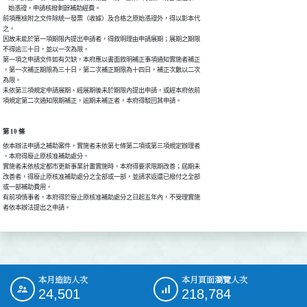
    始憑證，申請核撥剩餘補助經費。

前項應檢附之文件除統一發票（收據）及合格之原始憑證外，得以影本代

之。

因故未能於第一項期限內提出申請者，得敘明理由申請展期；展期之期限

不得逾三十日，並以一次為限。

第一項之申請文件如有欠缺，本府應以書面敘明補正事項通知實施者補正

，第一次補正期限為三十日，第二次補正期限為十四日，補正次數以二次

為限。

未依第三項規定申請展期、經展期後未於期限內提出申請，或經本府依前

項規定第二次通知限期補正，逾期未補正者，本府得駁回其申請。
第 10 條
依本辦法申請之補助案件，實施者未依第七條第二項或第三項規定辦理者

，本府得廢止原核准補助處分。

實施者未依核定都市更新事業計畫實施時，本府得要求限期改善；屆期未

改善者，得廢止原核准補助處分之全部或一部，並請求返還已撥付之全部

或一部補助費用。

有前項情事者，本府得於廢止原核准補助處分之日起五年內，不受理實施

者依本辦法提出之申請。
本月造訪人次
本月頁面瀏覽人次
:::
24,501
218,784