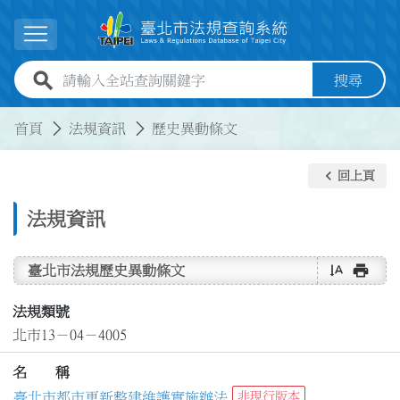
跳到主要內容
展開選單
全站查詢關鍵字欄位
搜尋
:::
:::
首頁
法規資訊
歷史異動條文
keyboard_arrow_left
回上頁
法規資訊
text_rotate_vertical
print
臺北市法規歷史異動條文
法規類號
北市13－04－4005
名 稱
臺北市都市更新整建維護實施辦法
非現行版本