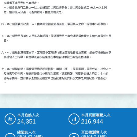
    家學者不適用委任出席規定。

    本小組會議應有二分之一以上委員親自出席始得開會；經出席委員過二  分之一以上同

    意，始得作成決議，可否同數時，由主席裁決之。
四、本小組置執行秘書一人，由本局企劃處處長兼任，承召集人之命，綜理本小組事務。
五、本小組委員及兼任人員均為無給職。但外聘委員出席會議時得依規定支給出席費或車馬

    費。
六、本小組應就其職掌事項，定期或不定期進行書面或實地督導及查核，必要時得邀請專家

    及社會人士指導，其督導及查核結果應在本組會議中提出報告或審議案。
七、本小組開會時，得視需要邀請相關醫院、機關（構）、民間團體、居民代表、社會人士

    及專家學者列席，受託經營單位並應配合出席，提出簡報，答覆各委員之詢問；本小組

    認有必要時，並得要求查閱受託經營單位所提送相關資料及文件之原始紀錄（含憑證）

    。
本月造訪人次
本月頁面瀏覽人次
:::
24,351
216,944
總造訪人次
頁面總瀏覽人次
(自93.07.26起)
(自105.7.15起)