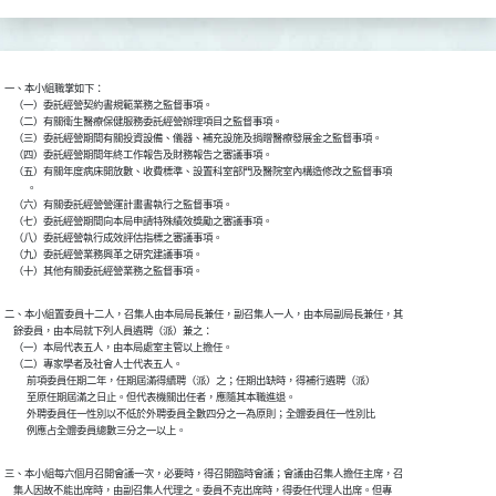
一、本小組職掌如下：

    （一）委託經營契約書規範業務之監督事項。

    （二）有關衛生醫療保健服務委託經營辦理項目之監督事項。

    （三）委託經營期間有關投資設備、儀器、補充設施及捐贈醫療發展金之監督事項。

    （四）委託經營期間年終工作報告及財務報告之審議事項。

    （五）有關年度病床開放數、收費標準、設置科室部門及醫院室內構造修改之監督事項

          。

    （六）有關委託經營營運計畫書執行之監督事項。

    （七）委託經營期間向本局申請特殊績效獎勵之審議事項。

    （八）委託經營執行成效評估指標之審議事項。

    （九）委託經營業務興革之研究建議事項。

    （十）其他有關委託經營業務之監督事項。
二、本小組置委員十二人，召集人由本局局長兼任，副召集人一人，由本局副局長兼任，其

    餘委員，由本局就下列人員遴聘（派）兼之：

    （一）本局代表五人，由本局處室主管以上擔任。

    （二）專家學者及社會人士代表五人。

          前項委員任期二年，任期屆滿得續聘（派）之；任期出缺時，得補行遴聘（派）

          至原任期屆滿之日止。但代表機關出任者，應隨其本職進退。

          外聘委員任一性別以不低於外聘委員全數四分之一為原則；全體委員任一性別比

          例應占全體委員總數三分之一以上。
三、本小組每六個月召開會議一次，必要時，得召開臨時會議；會議由召集人擔任主席，召

    集人因故不能出席時，由副召集人代理之。委員不克出席時，得委任代理人出席。但專
