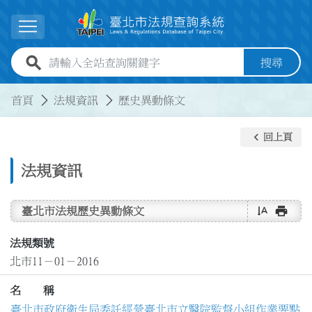
跳到主要內容
展開選單
全站查詢關鍵字欄位
搜尋
:::
:::
首頁
法規資訊
歷史異動條文
keyboard_arrow_left
回上頁
法規資訊
text_rotate_vertical
print
臺北市法規歷史異動條文
法規類號
北市11－01－2016
名 稱
臺北市政府衛生局委託經營臺北市立醫院監督小組作業要點