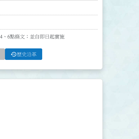
布第4、6點條文；並自即日起實施
history
歷史沿革