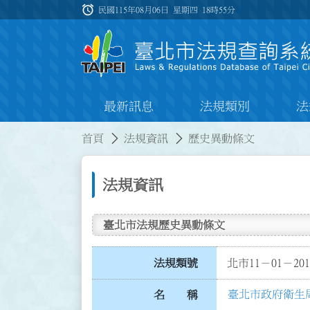
跳到主要內容
alarm
:::
民國115年08月06日 星期四
18時55分
最新訊息
法規類別
法
:::
:::
首頁
法規資訊
歷史異動條文
法規資訊
臺北市法規歷史異動條文
法規類號
北市11－01－201
臺北市政府衛生
名 稱