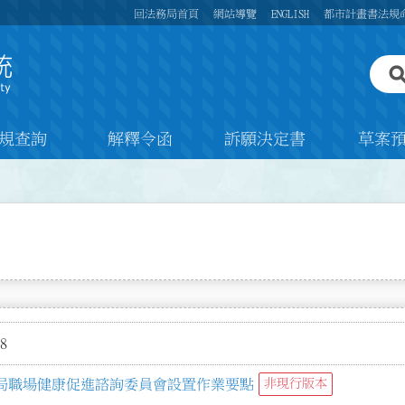
回法務局首頁
網站導覽
ENGLISH
都市計畫書法規
規查詢
解釋令函
訴願決定書
草案
8
局職場健康促進諮詢委員會設置作業要點
非現行版本