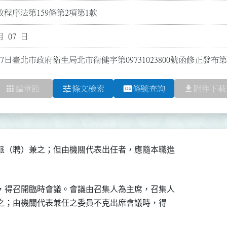
程序法第159條第2項第1款
月 07 日
月7日臺北市政府衛生局北市衛健字第09731023800號函修正發
apps
tune
pin
file_download
編章節
條文檢索
條號查詢
附件下載
派（聘）兼之；但由機關代表出任者，應隨本職進

，得召開臨時會議。會議由召集人為主席，召集人

理之；由機關代表兼任之委員不克出席會議時，得
