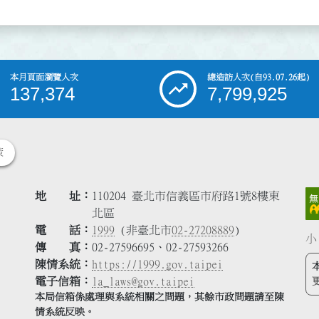
本月頁面瀏覽人次
總造訪人次
(自93.07.26起)
137,374
7,799,925
策
地 址
110204 臺北市信義區市府路1號8樓東
北區
電 話
1999
(非臺北市
02-27208889
)
小
傳 真
02-27596695、02-27593266
陳情系統
https://1999.gov.taipei
電子信箱
la_laws@gov.taipei
本局信箱係處理與系統相關之問題，其餘市政問題請至陳
情系統反映。