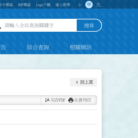
大
中
命令專區
SOP專區
logo下載
線上教學
小
全站查詢關鍵字欄位
搜尋
預告
綜合查詢
相關網站
keyboard_arrow_left
回上頁
text_rotate_vertical
print
另存PDF
友善列印