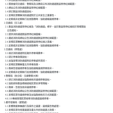
        1.1.評估劃設消防通道禁停紅線範圍。

        1.2.簽辦會同交通局、警察局及法務局公布消防通道劃設禁停紅線範圍。

        1.3.網站公告消防通道劃設禁停紅線範圍。

        1.4.研訂劃設消防通道說帖。

        1.5.宣導民眾瞭解消防通道對於公共安全之重要性。

        1.6.定期或非定期執行巡查勤務時，協助通報違規停車。

      2.交通局（交工處）

        2.1.劃設消防通道禁停紅線及「消防通道」標字，並於劃設禁停紅線前於現場張貼

            公告週知。

        2.2.提供消防通道劃設禁停紅線圖檔。

        2.3.連結消防局網站公告消防通道劃設禁停紅線範圍。

        2.4.宣導民眾瞭解消防通道劃設禁停紅線之意義。

        2.5.定期或非定期執行巡查勤務時，協助通報違規停車。

      3.交通局（停管處）

        3.1.檢討消防通道附近路外停車場費率。

        3.2.研訂停車政策說帖。

        3.3.加強宣導消防通道附近停車處所資訊。

        3.4.宣導民眾瞭解臺北市停車政策。

        3.5.取締告發違規停車及協助通報違規停車拖吊。

        3.6.定期或非定期執行巡查勤務時，協助通報違規停車。

      4.警察局（各分局、交通警察大隊）

        4.1.研訂消防通道加強取締拖吊違規停車說帖。

        4.2.協助排除劃設標線過程民眾抗爭等障礙。

        4.3.取締、告發及拖吊違規停車。

        4.4.連結消防局網站公告消防通道劃設禁停紅線範圍。

        4.5.宣導民眾勿違規停車及加強取締拖吊方式與範圍。

        4.6.110專線受理民眾檢舉消防通道違規停車。

      5.都市發展局（建管處）

        5.1.影響救援車輛通行及操作之違建、違規廣告物處理。

        5.2.宣導民眾勿搭蓋違建及臺北市拆除違建之政策。
