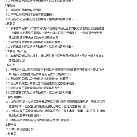
        5.3.定期或非定期執行巡查勤務時，協助通報違規停車。

      6.環保局

        6.1.消防通道廢棄物查處清理。

        6.2.宣導民眾勿違規堆放廢棄物或車輛。

        6.3.定期或非定期執行巡查勤務時，協助通報違規停車。

      7.民政局

        7.1.依本作業程序01-07作業內容第3點規定申請社區參與民意調查劃設消防通道者

            ，由里長協助實施民意調查（問卷由消防局提供予里長），並透過區公所將問

            卷及問卷統計表函送消防局辦理後續事宜。

        7.2.協助宣導民眾瞭解消防通道範圍與重要性。

        7.3.定期或非定期執行巡查勤務時，協助通報違規停車。

      8.工務局（新工處）

        8.1.本市列管消防通道標字、標線因道路挖掘致脫落或損壞時，要求申請人或施工

            廠商回復原狀。

      9.區公所

        9.1.里辦公處協助向消防通道兩側居民宣導說明消防通道範圍與重要性、臺北市停

            車政策、消防通道附近停車處所及費率等相關資訊。

        9.2.連結消防局網站公告消防通道劃設禁停紅線範圍。

        9.3.區公所及鄰里公布欄公告消防通道劃設禁停紅線範圍。

        9.4.協助宣導民眾瞭解消防通道範圍與重要性。

        9.5.定期或非定期執行巡查勤務時，協助通報違規停車。

     10.觀光傳播局：

       10.1.統整消防局、交通局及警察局等單位研訂消防通道相關政策說帖，製作消防通

            道宣導資料，並配合消防通道繪設執行時程，訂定具體宣導計畫。

       10.2.協助宣導民眾瞭解消防通道範圍與重要性、臺北市停車政策、消防通道附近停

            車處所及費率等相關資訊。

       10.3.連結消防局網站公告消防通道劃設禁停紅線範圍。

     11.研考會

       11.1.執行情形追蹤考核。

     12.法務局
