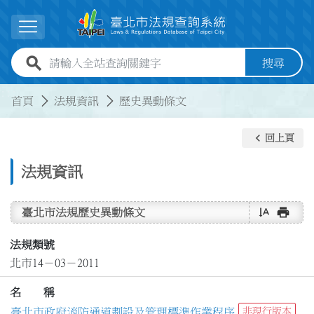
跳到主要內容
展開選單
全站查詢關鍵字欄位
搜尋
:::
:::
首頁
法規資訊
歷史異動條文
keyboard_arrow_left
回上頁
法規資訊
text_rotate_vertical
print
臺北市法規歷史異動條文
法規類號
北市14－03－2011
名 稱
臺北市政府消防通道劃設及管理標準作業程序
非現行版本