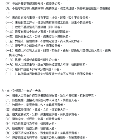
    （八）參加各種競賽或測驗考核，成績低劣者。

    （九）不遵守規定執行職務或執行職務懈怠、疏忽或延緩，情節較重或致生不良後果者

          。

    （十）應向長官報告事項，涉有不當、虛偽、延誤，致生不良後果者。

    （十一）未經長官之許可，任意發表有關職務之談話，致生不良後果者。

    （十二）故意不聽調遣或不遵限離（到）職者。

    （十三）違反有關法令禁止之事項，影響機關形象者。

    （十四）遺失重要公文、公物，尚未發生不良後果者。

    （十五）對違法、違規案件，不依規定處理，尚未構成犯罪者。

    （十六）接受不當之饋贈或招待，情節較重者。

    （十七）職務上所保管之文書、財物，有短少、毀損、變換私用或借給他人使用，尚未

            構成犯罪者。

    （十八）濫權、越權或處理案件顯失公正者。

    （十九）對人民請求事項，藉故刁難推諉或置之不理，情節較重者。

    （二十）遲到早退逾 1小時30分鐘未達 2日者。

九、有下列情形之一者記一大過：

    （一）對重大災害事件疏於防備或處理失當，致生不良後果，有虧職守者。

    （二）假借職權，直接或間接圖利本人或他人，情節重大者。

    （三）洩漏機密，影響機關工作，有具體事實者。

    （四）偽造或變造證件、單據、文件，情節重大者。

    （五）遺失重要公文、公物，致生嚴重損害，有具體事實者。

    （六）違抗命令，或誣控、侮辱、威脅長官者。

    （七）行為粗暴或行為不檢，情節重大者。

    （八）擅離職守，貽誤公務，情節重大者。

    （九）交接不清或抗不移交，致生嚴重後果，有具體事實者。
