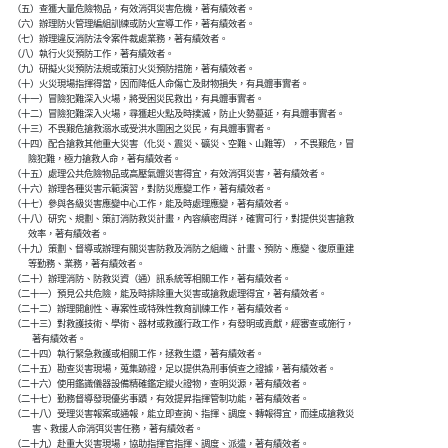
    （五）查獲大量危險物品，有效消弭災害危機，著有績效者。

    （六）辦理防火管理編組訓練或防火宣導工作，著有績效者。

    （七）辦理違反消防法令案件裁處業務，著有績效者。

    （八）執行火災預防工作，著有績效者。

    （九）研擬火災預防法規或策訂火災預防措施，著有績效者。

    （十）火災現場指揮得當，因而降低人命傷亡及財物損失，有具體事實者。

    （十一）冒險犯難深入火場，將受困災民救出，有具體事實者。

    （十二）冒險犯難深入火場，尋獲起火點及時撲滅，防止火勢蔓延，有具體事實者。

    （十三）不畏艱危搶救溺水或受洪水圍困之災民，有具體事實者。

    （十四）配合搶救其他重大災害（化災、震災、礦災、空難、山難等），不畏艱危，冒

            險犯難，極力搶救人命，著有績效者。

    （十五）處理公共危險物品或高壓氣體災害得宜，有效消弭災害，著有績效者。

    （十六）辦理各種災害示範演習，對防災應變工作，著有績效者。

    （十七）參與各級災害應變中心工作，能及時處理應變，著有績效者。

    （十八）研究、規劃、策訂消防救災計畫，內容縝密周詳，確實可行，對提供災害搶救

            效率，著有績效者。

    （十九）策劃、督導或辦理有關災害防救及消防之組織、計畫、預防、應變、復原重建

            等勤務、業務，著有績效者。

    （二十）辦理消防、防救災資（通）訊系統等相關工作，著有績效者。

    （二十一）預見公共危險，能及時排除重大災害或搶救處理得宜，著有績效者。

    （二十二）辦理開創性、專案性或特殊性教育訓練工作，著有績效者。

    （二十三）對救護技術、學術、器材或救護行政工作，有發明或貢獻，經審查或施行，

              著有績效者。

    （二十四）執行緊急救護或相關工作，拯救生還，著有績效者。

    （二十五）勘查災害現場，蒐集跡證，足以提供為刑事偵查之證據，著有績效者。

    （二十六）使用鑑識儀器設備精確鑑定縱火證物，查明災源，著有績效者。

    （二十七）勤務督導發現優劣事蹟，有效提昇指揮管制功能，著有績效者。

    （二十八）受理災害報案或通報，能立即查詢、指揮、調度、轉報得宜，而達成搶救災

              害、救援人命消弭災害任務，著有績效者。

    （二十九）赴重大災害現場，協助指揮官指揮、調度、派遣，著有績效者。
