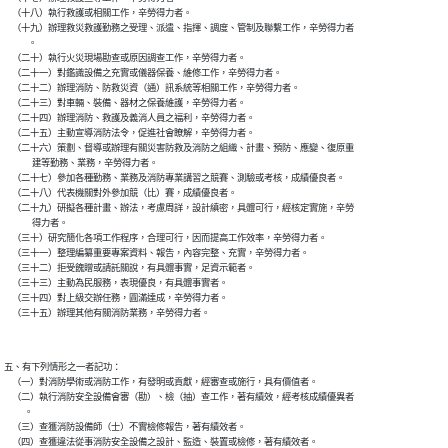
    （十八）執行救護或相關工作，辛勞得力者。

    （十九）辦理救災救護勤務之受理、派遣、指揮、調度、管制及聯繫工作，辛勞得力者

            。

    （二十）執行火災現場勘查或原因調查工作，辛勞得力者。

    （二十一）對鑑識設備之充實或儀器保養、維修工作，辛勞得力者。

    （二十二）辦理消防、防救災資（通）訊系統等相關工作，辛勞得力者。

    （二十三）對車輛、裝備、器材之保養維護，辛勞得力者。

    （二十四）辦理消防、救護及義消人員之福利，辛勞得力者。

    （二十五）主動宣導消防法令，促進社會瞭解，辛勞得力者。

    （二十六）策劃、督導或辦理有關災害防救及消防之組織、計畫、預防、應變、復原重

              建等勤務、業務，辛勞得力者。

    （二十七）參加各種勤務、業務及消防專業講習之競賽、測驗或考核，成績優良者。

    （二十八）代表機關對外參加競（比）賽，成績優良者。

    （二十九）研擬各種計畫、辦法，考慮周詳，設計縝密，具體可行，經核定實施，辛勞

              得力者。

    （三十）研究簡化各項工作程序，合理可行，因而提高工作效率，辛勞得力者。

    （三十一）整理編纂重要專案資料、報告，內容完整、充實，辛勞得力者。

    （三十二）拒受餽贈或請託關說，有具體事實，足資示範者。

    （三十三）主動為民服務，表現優良，有具體事實者。

    （三十四）對上級交辦任務，圓滿達成，辛勞得力者。

五、有下列情形之一者記功：

    （一）對消防學術或消防工作，有發明或貢獻，經審查或施行，具有價值者。

    （二）執行消防安全設備會審（勘）、檢（抽）查工作，著有績效，經考核成績優異者

          。

    （三）查獲消防設備師（士）不實檢修報告，著有績效者。

    （四）查獲違法從事消防安全設備之設計、監造、裝置或檢修，著有績效者。
