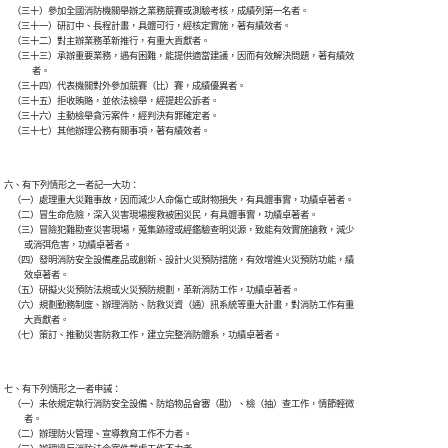
    （三十）參加全國消防機關舉辦之業務競賽或測驗考核，成績列第一名者。

    （三十一）研訂中、長程計畫，具體可行，經核定實施，著有績效者。

    （三十二）對主辦業務革新推行，有重大貢獻者。

    （三十三）承辦重要業務，遇有困難，能提供適當建議，因而有效解決問題，著有績效

              者。

    （三十四）代表機關對外參加競賽（比）賽，成績優異者。

    （三十五）拒收賄賂，並依法檢舉，經提起公訴者。

    （三十六）主動檢舉貪污案件，經判決有罪確定者。

六、有下列情形之一者記一大功：

    （一）處理重大災難事故，因而減少人命傷亡或財物損失，有具體事實，功績卓著者。

    （二）冒生命危險，深入災害現場搜救被困災民，有具體事實，功績卓著者。

    （三）冒險犯難勘查災害現場，蒐集跡證或經鑑驗查明災源，致能有效實施搶救，減少

          或消弭危害，功績卓著者。

    （四）發明消防安全設備產品或創新、設計火災預防措施，有效增進火災預防功能，績

          效卓著者。

    （五）研擬火災預防法規或火災預防規劃，革新消防工作，功績卓著者。

    （六）規劃勤務制度、辦理消防、防救災資（通）訊系統等重大計畫，對消防工作有重

          大貢獻者。

七、有下列情形之一者申誡：

    （一）未依規定執行消防安全設備、防焰物品會審（勘）、檢（抽）查工作，情節輕微

          者。

    （二）辦理防火管理、宣導教育工作不力者。
