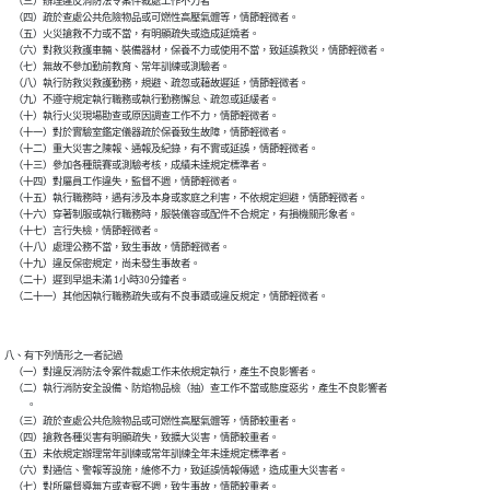
    （三）辦理違反消防法令案件裁處工作不力者

    （四）疏於查處公共危險物品或可燃性高壓氣體等，情節輕微者。

    （五）火災搶救不力或不當，有明顯疏失或造成延燒者。

    （六）對救災救護車輛、裝備器材，保養不力或使用不當，致延誤救災，情節輕微者。

    （七）無故不參加勤前教育、常年訓練或測驗者。

    （八）執行防救災救護勤務，規避、疏忽或藉故遲延，情節輕微者。

    （九）不遵守規定執行職務或執行勤務懈怠、疏忽或延緩者。

    （十）執行火災現場勘查或原因調查工作不力，情節輕微者。

    （十一）對於實驗室鑑定儀器疏於保養致生故障，情節輕微者。

    （十二）重大災害之陳報、通報及紀錄，有不實或延誤，情節輕微者。

    （十三）參加各種競賽或測驗考核，成績未達規定標準者。

    （十四）對屬員工作違失，監督不週，情節輕微者。

    （十五）執行職務時，遇有涉及本身或家庭之利害，不依規定迴避，情節輕微者。

    （十六）穿著制服或執行職務時，服裝儀容或配件不合規定，有損機關形象者。

    （十七）言行失檢，情節輕微者。

    （十八）處理公務不當，致生事故，情節輕微者。

    （十九）違反保密規定，尚未發生事故者。

    （二十）遲到早退未滿 1小時30分鐘者。

八、有下列情形之一者記過

    （一）對違反消防法令案件裁處工作未依規定執行，產生不良影響者。

    （二）執行消防安全設備、防焰物品檢（抽）查工作不當或態度惡劣，產生不良影響者

          。

    （三）疏於查處公共危險物品或可燃性高壓氣體等，情節較重者。

    （四）搶救各種災害有明顯疏失，致擴大災害，情節較重者。

    （五）未依規定辦理常年訓練或常年訓練全年未達規定標準者。

    （六）對通信、警報等設施，維修不力，致延誤情報傳遞，造成重大災害者。

    （七）對所屬督導無方或查察不週，致生事故，情節較重者。
