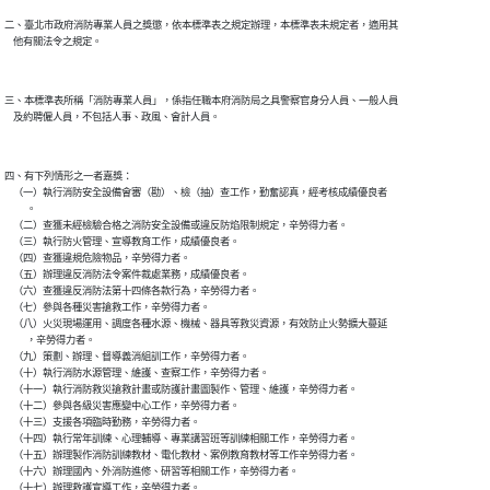
二、臺北市政府消防專業人員之獎懲，依本標準表之規定辦理，本標準表未規定者，適用其

三、本標準表所稱「消防專業人員」，係指任職本府消防局之具警察官身分人員、一般人員

四、有下列情形之一者嘉獎：

    （一）執行消防安全設備會審（勘）、檢（抽）查工作，勤奮認真，經考核成績優良者

          。

    （二）查獲未經檢驗合格之消防安全設備或違反防焰限制規定，辛勞得力者。

    （三）執行防火管理、宣導教育工作，成績優良者。

    （四）查獲違規危險物品，辛勞得力者。

    （五）辦理違反消防法令案件裁處業務，成績優良者。

    （六）查獲違反消防法第十四條各款行為，辛勞得力者。

    （七）參與各種災害搶救工作，辛勞得力者。

    （八）火災現場運用、調度各種水源、機械、器具等救災資源，有效防止火勢擴大蔓延

          ，辛勞得力者。

    （九）策劃、辦理、督導義消組訓工作，辛勞得力者。

    （十）執行消防水源管理、維護、查察工作，辛勞得力者。

    （十一）執行消防救災搶救計畫或防護計畫圖製作、管理、維護，辛勞得力者。

    （十二）參與各級災害應變中心工作，辛勞得力者。

    （十三）支援各項臨時勤務，辛勞得力者。

    （十四）執行常年訓練、心理輔導、專業講習班等訓練相關工作，辛勞得力者。

    （十五）辦理製作消防訓練教材、電化教材、案例教育教材等工作辛勞得力者。

    （十六）辦理國內、外消防進修、研習等相關工作，辛勞得力者。

    （十七）辦理救護宣導工作，辛勞得力者。
