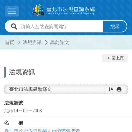
跳到主要內容
展開選單
全站查詢關鍵字欄位
搜尋
:::
:::
首頁
法規資訊
異動條文
keyboard_arrow_left
回上頁
法規資訊
text_rotate_vertical
print
臺北市法規異動條文
法規類號
北市14－05－2008
名 稱
臺北市政府消防專業人員獎懲標準表