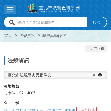
跳到主要內容
展開選單
全站查詢關鍵字欄位
搜尋
:::
:::
首頁
法規資訊
歷史異動條文
keyboard_arrow_left
回上頁
法規資訊
text_rotate_vertical
print
臺北市法規歷史異動條文
法規類號
北市04－07－4007
名 稱
臺北市零售市場攤（鋪）位設置管理辦法
非現行版本