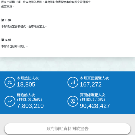
民有市場攤（鋪）位以出租為原則，其出租對象應配合本府有關安置攤販之

規定辦理。
第 13 條
本辦法所定書表格式，由市場處定之。
第 14 條
本辦法自發布日施行。
本月造訪人次
本月頁面瀏覽人次
:::
18,805
167,272
總造訪人次
頁面總瀏覽人次
(自93.07.26起)
(自105.7.15起)
7,803,210
90,428,427
政府網站資料開放宣告