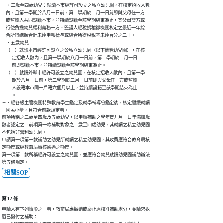
一、二歲至四歲幼兒：就讀本市經許可設立之私立幼兒園，在核定招收人數

    內，且第一學期於八月一日前，第二學期於二月一日前即與父母任一方

    或監護人共同設籍本市，並持續設籍至該學期結束為止，其父母雙方或

    行使負擔幼兒權利義務一方、監護人經稅捐稽徵機關核定之最近一年綜

    合所得總額合計未達申報標準或綜合所得稅稅率未達百分之二十。

二、五歲幼兒

    （一）就讀本市經許可設立之公私立幼兒園（以下簡稱幼兒園），在核

          定招收人數內，且第一學期於八月一日前，第二學期於二月一日

          前即設籍本市，並持續設籍至該學期結束為止。

    （二）就讀外縣市經許可設立之幼兒園，在核定招收人數內，且第一學

          期於八月一日前，第二學期於二月一日前即與父母任一方或監護

          人設籍本市同一戶籍六個月以上，並持續設籍至該學期結束為止

          。

三、經各級主管機關特殊教育學生鑑定及就學輔導會鑑定後，核定暫緩就讀

    國民小學，且符合前款規定者。

前項所稱之二歲至四歲及五歲幼兒，以申請補助之學年度九月一日年滿該歲

數者認定之。前項第一款補助對象之二歲至四歲幼兒，其就讀之私立幼兒園

不包括非營利幼兒園。

申請第一項第一款補助之幼兒所就讀之私立幼兒園，其收費應符合教育局核

定額度或經教育局審核通過之額度。

第一項第二款所稱經許可設立之幼兒園，並應符合幼兒就讀幼兒園補助辦法

第五條規定。
相關SOP
第 12 條
申請人有下列情形之一者，教育局應撤銷或廢止原核准補助處分，並請求返

還已撥付之補助：
