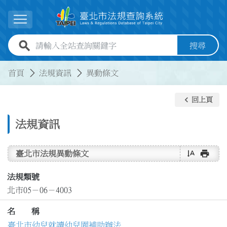
跳到主要內容
展開選單
全站查詢關鍵字欄位
搜尋
:::
:::
首頁
法規資訊
異動條文
keyboard_arrow_left
回上頁
法規資訊
text_rotate_vertical
print
臺北市法規異動條文
法規類號
北市05－06－4003
名 稱
臺北市幼兒就讀幼兒園補助辦法