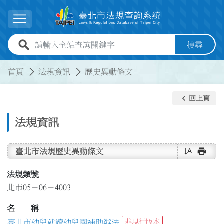
跳到主要內容
展開選單
全站查詢關鍵字欄位
搜尋
:::
:::
首頁
法規資訊
歷史異動條文
keyboard_arrow_left
回上頁
法規資訊
text_rotate_vertical
print
臺北市法規歷史異動條文
法規類號
北市05－06－4003
名 稱
臺北市幼兒就讀幼兒園補助辦法
非現行版本