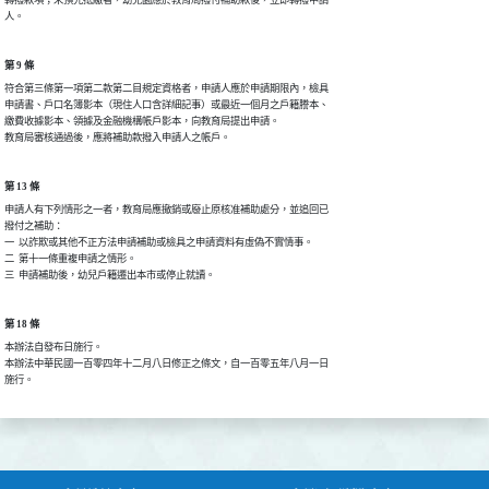
轉撥款項；未預先抵繳者，幼兒園應於教育局撥付補助款後，立即轉撥申請

人。
第 9 條
符合第三條第一項第二款第二目規定資格者，申請人應於申請期限內，檢具

申請書、戶口名簿影本（現住人口含詳細記事）或最近一個月之戶籍謄本、

繳費收據影本、領據及金融機構帳戶影本，向教育局提出申請。

教育局審核通過後，應將補助款撥入申請人之帳戶。
第 13 條
申請人有下列情形之一者，教育局應撤銷或廢止原核准補助處分，並追回已

撥付之補助：

一  以詐欺或其他不正方法申請補助或檢具之申請資料有虛偽不實情事。

二  第十一條重複申請之情形。

三  申請補助後，幼兒戶籍遷出本市或停止就讀。
第 18 條
本辦法自發布日施行。

本辦法中華民國一百零四年十二月八日修正之條文，自一百零五年八月一日

施行。