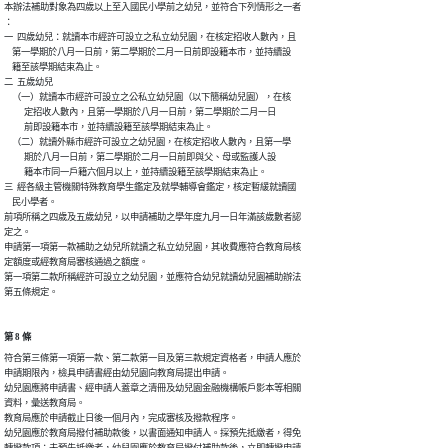
本辦法補助對象為四歲以上至入國民小學前之幼兒，並符合下列情形之一者

：

一  四歲幼兒：就讀本市經許可設立之私立幼兒園，在核定招收人數內，且

    第一學期於八月一日前，第二學期於二月一日前即設籍本市，並持續設

    籍至該學期結束為止。

二  五歲幼兒

    （一）就讀本市經許可設立之公私立幼兒園（以下簡稱幼兒園），在核

          定招收人數內，且第一學期於八月一日前，第二學期於二月一日

          前即設籍本市，並持續設籍至該學期結束為止。

    （二）就讀外縣市經許可設立之幼兒園，在核定招收人數內，且第一學

          期於八月一日前，第二學期於二月一日前即與父、母或監護人設

          籍本市同一戶籍六個月以上，並持續設籍至該學期結束為止。

三  經各級主管機關特殊教育學生鑑定及就學輔導會鑑定，核定暫緩就讀國

    民小學者。

前項所稱之四歲及五歲幼兒，以申請補助之學年度九月一日年滿該歲數者認

定之。

申請第一項第一款補助之幼兒所就讀之私立幼兒園，其收費應符合教育局核

定額度或經教育局審核通過之額度。

第一項第二款所稱經許可設立之幼兒園，並應符合幼兒就讀幼兒園補助辦法

第五條規定。
第 8 條
符合第三條第一項第一款、第二款第一目及第三款規定資格者，申請人應於

申請期限內，檢具申請書經由幼兒園向教育局提出申請。

幼兒園應將申請書、經申請人蓋章之清冊及幼兒園金融機構帳戶影本等相關

資料，彙送教育局。

教育局應於申請截止日後一個月內，完成審核及撥款程序。

幼兒園應於教育局撥付補助款後，以書面通知申請人。採預先抵繳者，得免
