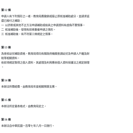
第 12 條
申請人有下列情形之一者，教育局應撤銷或廢止原核准補助處分，並請求返

還已撥付之補助：

一  以詐欺或其他不正方法申請補助或檢具之申請資料有虛偽不實情事。

二  核准補助後，發現有前條重複申請之情形。

三  核准補助後，有不符第三條規定之情事。
第 13 條
為查核幼兒補助資格，教育局得向有關政府機關查調幼兒及申請人戶籍及財

稅等相關資料。

依前項規定取得之個人資料，其處理及利用應依個人資料保護法之規定辦理

。
第 14 條
本辦法所需經費，由教育局年度相關預算支應。
第 15 條
本辦法所定書表格式，由教育局定之。
第 16 條
本辦法自中華民國一百零七年八月一日施行。