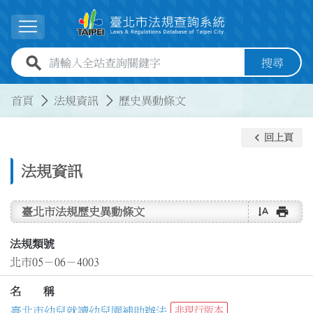
跳到主要內容
展開選單
全站查詢關鍵字欄位
搜尋
:::
:::
首頁
法規資訊
歷史異動條文
keyboard_arrow_left
回上頁
法規資訊
text_rotate_vertical
print
臺北市法規歷史異動條文
法規類號
北市05－06－4003
名 稱
臺北市幼兒就讀幼兒園補助辦法
非現行版本