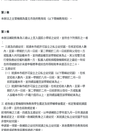
第 2 條
本辦法之主管機關為臺北市政府教育局（以下簡稱教育局）。
第 3 條
本辦法補助對象為三歲以上至入國民小學前之幼兒，並符合下列情形之一者

：

一  三歲及四歲幼兒：就讀本市經許可設立之私立幼兒園，在核定招收人數

    內，且第一學期於八月一日前，第二學期於二月一日前即與父母任一方

    或監護人共同設籍本市，並持續設籍至該學期結束為止，其父母雙方或

    行使負擔幼兒權利義務一方、監護人經稅捐稽徵機關核定之最近一年綜

    合所得總額合計未達申報標準或綜合所得稅稅率未達百分之二十。

二  五歲幼兒

    （一）就讀本市經許可設立之公私立幼兒園（以下簡稱幼兒園），在核

          定招收人數內，且第一學期於八月一日前，第二學期於二月一日

          前即設籍本市，並持續設籍至該學期結束為止。

    （二）就讀外縣市經許可設立之幼兒園，在核定招收人數內，且第一學

          期於八月一日前，第二學期於二月一日前即與父母任一方或監護

          人設籍本市同一戶籍六個月以上，並持續設籍至該學期結束為止

          。

三  經各級主管機關特殊教育學生鑑定及就學輔導會鑑定，核定暫緩就讀國

    民小學，且符合前款規定者。

前項所稱之三歲、四歲及五歲幼兒，以申請補助之學年度九月一日年滿該歲

數者認定之。前項第一款補助對象之三歲幼兒，其就讀之私立幼兒園不包括

非營利幼兒園。

申請第一項第一款補助之幼兒所就讀之私立幼兒園，其收費應符合教育局核

定額度或經教育局審核通過之額度。
