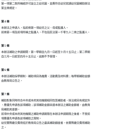
第一項第二款所稱經許可設立之幼兒園，並應符合幼兒就讀幼兒園補助辦法

第五條規定。
第 4 條
本辦法之申請人，指前條第一項幼兒之父、母或監護人。

前條第一項及前項所稱之監護人，不包括民法第一千零九十二條之監護人。
第 5 條
本辦法補助之申請期間，第一學期自九月一日起至十月十五日止；第二學期

自三月一日起至四月十五日止，逾期不予受理。
第 6 條
本辦法補助採學期制，補助項目為雜費、活動費及材料費；每學期補助金額

由教育局公告之。
第 7 條
補助對象同時符合中央或本府其他機關相同性質補助者，除法規另有規定外

，應優先申請各該項補助；該項補助金額未達本辦法之補助金額者，由教育

局補助其差額。

前項中央或本府其他機關之補助申請期限在本辦法申請期限之後者，不受前

項應優先申請各該項補助之限制。

幼兒實際繳交費用低於教育局公告之最高補助額度者，依實際繳交費用補助

之。