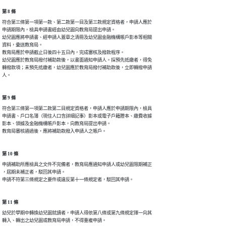
第 8 條
符合第三條第一項第一款、第二款第一目及第三款規定資格者，申請人應於

申請期限內，檢具申請書經由幼兒園向教育局提出申請。

幼兒園應將申請書、經申請人蓋章之清冊及幼兒園金融機構帳戶影本等相關

資料，彙送教育局。

教育局應於申請截止日後四十五日內，完成審核及撥款程序。

幼兒園應於教育局撥付補助款後，以書面通知申請人。採預先抵繳者，得免

轉撥款項；未預先抵繳者，幼兒園應於教育局撥付補助款後，立即轉撥申請

人。
第 9 條
符合第三條第一項第二款第二目規定資格者，申請人應於申請期限內，檢具

申請書、戶口名簿（現住人口含詳細記事）影本或電子戶籍謄本、繳費收據

影本、領據及金融機構帳戶影本，向教育局提出申請。

教育局審核通過後，應將補助款撥入申請人之帳戶。
第 10 條
申請補助所應檢具之文件不完備者，教育局應通知申請人或幼兒園限期補正

，屆期未補正者，駁回其申請。

申請不符第三條規定之要件或違反第十一條規定者，駁回其申請。
第 11 條
幼兒於學期中轉換幼兒園就讀者，申請人得依第八條或第九條規定擇一向其

轉入、轉出之幼兒園或教育局申請，不得重複申請。