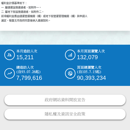
權利金計價基準如下：

一  屬捷運設施連通者，如附件一。

二  屬地下街設施連通者，如附件二。

前項權利金應由捷運營運機關（構）或地下街營運管理機關（構）與申請人

議定，報臺北市政府同意後納入連通契約。
本月造訪人次
本月頁面瀏覽人次
:::
15,211
132,079
總造訪人次
頁面總瀏覽人次
(自93.07.26起)
(自105.7.15起)
7,799,616
90,393,234
政府網站資料開放宣告
隱私權及資訊安全政策