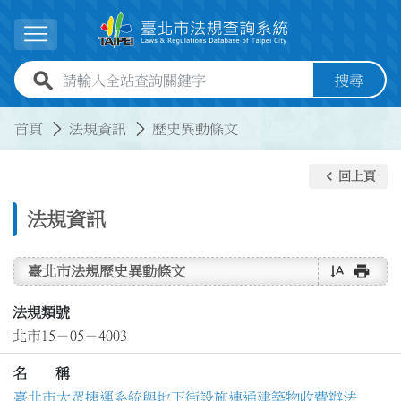
跳到主要內容
展開選單
全站查詢關鍵字欄位
搜尋
:::
:::
首頁
法規資訊
歷史異動條文
keyboard_arrow_left
回上頁
法規資訊
text_rotate_vertical
print
臺北市法規歷史異動條文
法規類號
北市15－05－4003
名 稱
臺北市大眾捷運系統與地下街設施連通建築物收費辦法