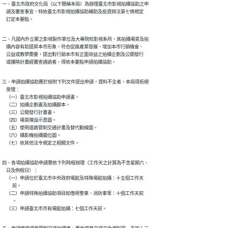
一、臺北市政府文化局（以下簡稱本局）為辦理臺北市影視拍攝協助之申

    請及審查事宜，特依臺北市影視拍攝協助補助及投資辦法第七條規定

    訂定本要點。
二、凡國內外立案之影視製作單位及大專院校影視系所，其拍攝場景及拍

    攝內容有助提昇本市形象，符合促進產業發展、增加本市行銷機會、

    公益或教學需要，提出對行銷本市有正面效益之拍攝企劃及公開發行

    或播映計畫經審查通過者，得依本要點申請拍攝協助。
三、申請拍攝協助應於檢附下列文件提出申請，資料不全者，本局得拒絕

    受理：

    （一）臺北市影視拍攝協助申請書。

    （二）拍攝企劃書及拍攝腳本。

    （三）公開發行計畫書。

    （四）場景陳設示意圖。

    （五）使用道路管制交通計畫及替代動線圖。

    （六）攝影機拍攝鏡位圖。

    （七）依其他法令規定之相關文件。
四、各項拍攝協助申請需依下列時程辦理（工作天之計算為不含星期六、

    日及例假日）：

    （一）申請位於臺北市中央政府場館及特殊場館拍攝：十五個工作天

          前。

    （二）申請特殊拍攝協助項目如借用警車、消防車等：十個工作天前

          。

    （三）申請臺北市市有場館拍攝：七個工作天前。