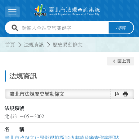
跳到主要內容
展開選單
全站查詢關鍵字欄位
搜尋
:::
:::
首頁
法規資訊
歷史異動條文
keyboard_arrow_left
回上頁
法規資訊
text_rotate_vertical
print
臺北市法規歷史異動條文
法規類號
北市31－05－3002
名 稱
臺北市政府文化局影視拍攝協助申請及審查作業要點