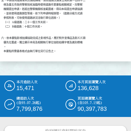
五、申請使用道路管制交通拍攝者，應依道路交通安全規則第一百四十二

    條及臺北市政府警察局核准臨時使用道路作業要點相關規定，向警察

    機關提出申請。若超出警察機關核准範圍者，得向本局提出申請協調

    ，並依使用道路類型等級，依下列申請時程辦理。（道路分級方式請

    參照附表，可依使用道路狀況洽執行單位諮詢。）

    （一） A級道路：二十一個工作天前。

    （二） B級道路：十個工作天前。
六、依本要點影視拍攝協助完成之影視作品，應於對外宣傳品及影片片頭

    優先位置處，獨立顯示本局及相關執行單位協助拍攝字樣及識別標幟

    。

    本要點所需書表格式由執行單位另行公告之。
本月造訪人次
本月頁面瀏覽人次
:::
15,471
136,628
總造訪人次
頁面總瀏覽人次
(自93.07.26起)
(自105.7.15起)
7,799,876
90,397,783
政府網站資料開放宣告