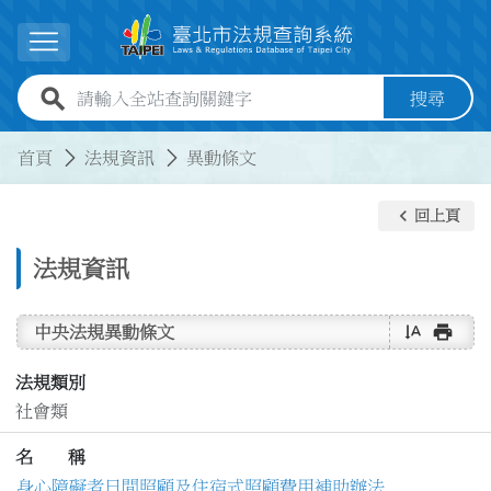
跳到主要內容
展開選單
全站查詢關鍵字欄位
搜尋
:::
:::
首頁
法規資訊
異動條文
keyboard_arrow_left
回上頁
法規資訊
text_rotate_vertical
print
中央法規異動條文
法規類別
社會類
名 稱
身心障礙者日間照顧及住宿式照顧費用補助辦法