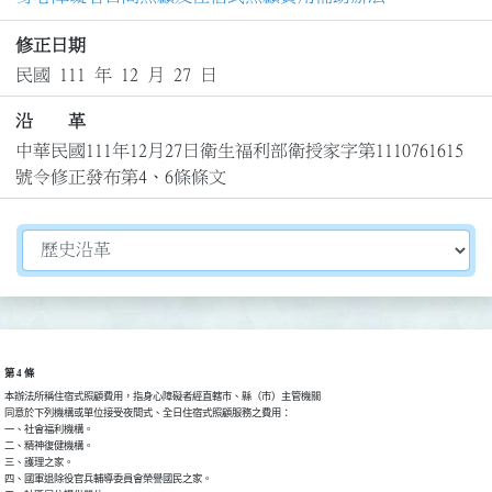
修正日期
民國 111 年 12 月 27 日
沿 革
中華民國111年12月27日衛生福利部衛授家字第1110761615
號令修正發布第4、6條條文
切換選擇法規資訊內容
第 4 條
本辦法所稱住宿式照顧費用，指身心障礙者經直轄市、縣（市）主管機關

同意於下列機構或單位接受夜間式、全日住宿式照顧服務之費用：

一、社會福利機構。

二、精神復健機構。

三、護理之家。

四、國軍退除役官兵輔導委員會榮譽國民之家。
