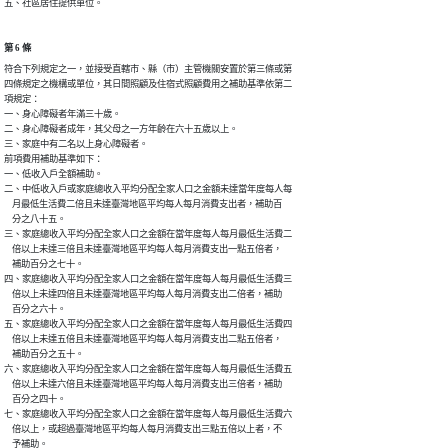
五、社區居住提供單位。
第 6 條
符合下列規定之一，並接受直轄市、縣（市）主管機關安置於第三條或第

四條規定之機構或單位，其日間照顧及住宿式照顧費用之補助基準依第二

項規定：

一、身心障礙者年滿三十歲。

二、身心障礙者成年，其父母之一方年齡在六十五歲以上。

三、家庭中有二名以上身心障礙者。

前項費用補助基準如下：

一、低收入戶全額補助。

二、中低收入戶或家庭總收入平均分配全家人口之金額未達當年度每人每

    月最低生活費二倍且未達臺灣地區平均每人每月消費支出者，補助百

    分之八十五。

三、家庭總收入平均分配全家人口之金額在當年度每人每月最低生活費二

    倍以上未達三倍且未達臺灣地區平均每人每月消費支出一點五倍者，

    補助百分之七十。

四、家庭總收入平均分配全家人口之金額在當年度每人每月最低生活費三

    倍以上未達四倍且未達臺灣地區平均每人每月消費支出二倍者，補助

    百分之六十。

五、家庭總收入平均分配全家人口之金額在當年度每人每月最低生活費四

    倍以上未達五倍且未達臺灣地區平均每人每月消費支出二點五倍者，

    補助百分之五十。

六、家庭總收入平均分配全家人口之金額在當年度每人每月最低生活費五

    倍以上未達六倍且未達臺灣地區平均每人每月消費支出三倍者，補助

    百分之四十。

七、家庭總收入平均分配全家人口之金額在當年度每人每月最低生活費六

    倍以上，或超過臺灣地區平均每人每月消費支出三點五倍以上者，不

    予補助。