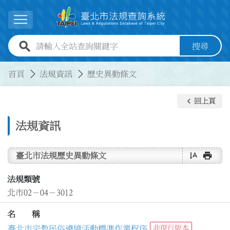
跳到主要內容
展開選單
全站查詢關鍵字欄位
搜尋
:::
:::
首頁
法規資訊
歷史異動條文
keyboard_arrow_left
回上頁
法規資訊
text_rotate_vertical
print
臺北市法規歷史異動條文
法規類號
北市02－04－3012
名 稱
臺北市宗教民俗遶境活動標準作業程序
非現行版本