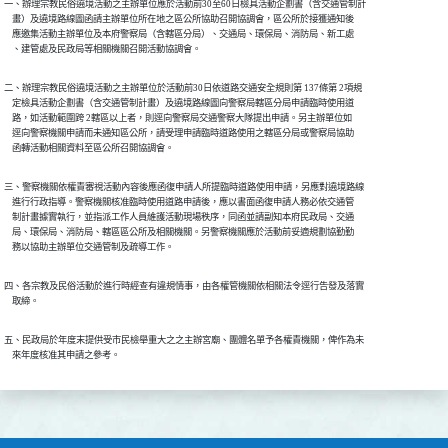
一、辦理宗教民俗遶境活動之主辦單位應於活動前30至60日檢具活動企劃書（含交通管制計

    畫）及遶境路線圖函請主辦單位所在地之區公所協助召開協調會，區公所於接獲通知後

    應邀集活動主辦單位及本府警察局（含轄區分局）、交通局、環保局、消防局、新工處

    、建管處及民政局等相關機關召開活動協調會。
二、辦理宗教民俗遶境活動之主辦單位於活動前30日依道路交通安全規則第 137條第 2項規

    定檢具活動企劃書（含交通管制計畫）及遶境路線圖向警察局轄區分局申請臨時使用道

    路，如活動範圍跨 2轄區以上者，則逕向警察局交通警察大隊提出申請。另主辦單位如

    逕向警察機關申請而未通知區公所，請受理申請臨時道路使用之轄區分局或警察局協助

    函轉活動相關資料至區公所召開協調會。
三、警察機關依權責審視活動內容後應函復申請人所提臨時道路使用申請，另應對遶境路線

    進行行政指導。警察機關核准臨時使用道路申請後，應以書面函復申請人務必依交通管

    制計畫據實執行，並指派工作人員維護活動現場秩序，同函並請副知本府民政局、交通

    局、環保局、消防局、轄區區公所及相關機關。另警察機關應於活動前妥適規劃協勤勤

    務以協助主辦單位交通管制及疏導工作。
四、各宗教及民俗活動於進行時經查有違規情事，由各權管機關依相關法令逕行告發及落實

    取締。
五、民政局於年度末提供受市民檢舉重大之之主辦宮廟、團體名單予各權責機關，俾作為未

    來年度核准其申請之參考。