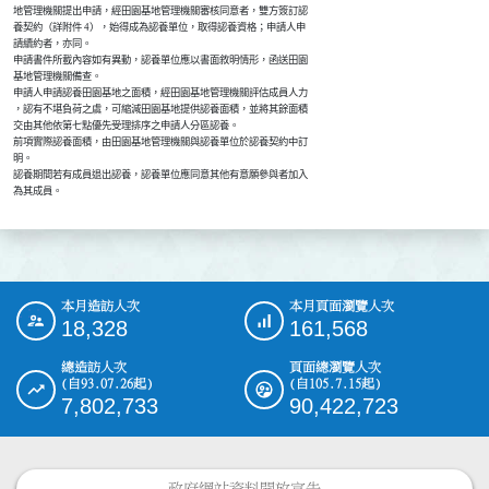
    地管理機關提出申請，經田園基地管理機關審核同意者，雙方簽訂認

    養契約（詳附件 4），始得成為認養單位，取得認養資格；申請人申

    請續約者，亦同。

    申請書件所載內容如有異動，認養單位應以書面敘明情形，函送田園

    基地管理機關備查。

    申請人申請認養田園基地之面積，經田園基地管理機關評估成員人力

    ，認有不堪負荷之虞，可縮減田園基地提供認養面積，並將其餘面積

    交由其他依第七點優先受理排序之申請人分區認養。

    前項實際認養面積，由田園基地管理機關與認養單位於認養契約中訂

    明。

    認養期間若有成員退出認養，認養單位應同意其他有意願參與者加入

    為其成員。
本月造訪人次
本月頁面瀏覽人次
:::
18,328
161,568
總造訪人次
頁面總瀏覽人次
(自93.07.26起)
(自105.7.15起)
7,802,733
90,422,723