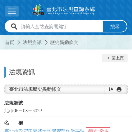
跳到主要內容
展開選單
全站查詢關鍵字欄位
搜尋
:::
:::
首頁
法規資訊
歷史異動條文
keyboard_arrow_left
回上頁
法規資訊
text_rotate_vertical
print
臺北市法規歷史異動條文
法規類號
北市06－08－3029
名 稱
臺北市政府田園基地認養管理作業要點
非現行版本