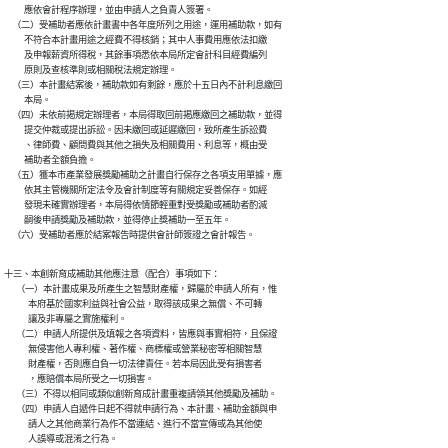
          應依會計程序辦理，並由申請人之負責人簽署。

    （二）受補助者應依計畫書中各年度所列之用途，運用補助款，如有

          不符合本計畫用途之經費不得核銷；其中人事費用應依法扣繳

          及申報薪資所得稅，其餘事項悉依本局所定會計科目經費編列

          原則及查核準則或相關稅法規定辦理。

    （三）本計畫結案後，補助款如有剩餘，應於十五日內不計利息繳回

          本局。

    （四）未依前揭規定辦理者，本局得取回前揭應繳回之補助款，並得

          提交仲裁或提出訴訟。因未繳回或延遲繳回，致所產生訴訟費

          、律師費、顧問費與其他之損失及相關費用、利息等，概由受

          補助者全額負擔。

    （五）獲本市產業發展獎勵補助之計畫自行保存之各項支用單據，應

          依其主管機關所定法令及會計制度等有關規定妥善保存。如經

          發現未確實辦理者，本局得依情節輕重對受獎勵或補助者酌減

          嗣後申請獎勵及補助款，並得停止獎補助一至五年。

    （六）受補助者應於結案報告時提供會計師簽證之會計報告。
十三、本創新育成補助其他應注意（配合）事項如下：

      （一）本計畫成果及所產生之智慧財產權，歸屬於申請人所有，惟

            本府基於國家利益與社會公益，取得該成果之無償、不可轉

            讓及非專屬之實施權利。

      （二）申請人所提供及填報之各項資料，皆應與事實相符，且保證

            無侵害他人專利權、著作權、商標權或營業秘密等相關智慧

            財產權，否則應自負一切法律責任。若本局因此受有損害者

            ，應賠償本局所受之一切損害。

      （三）不得以相同或類似創新育成計畫重複請領其他獎勵及補助。

      （四）申請人自遞件日起不得就申請行為、本計畫、補助金額與申

            請人之其他商業行為作不當連結、進行不當宣傳或為其他使

            人誤導或混淆之行為。
