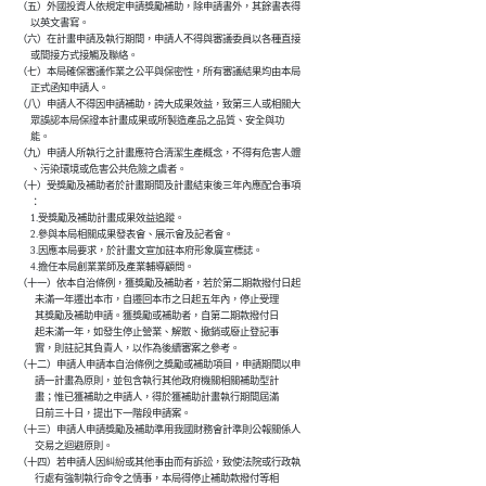
      （五）外國投資人依規定申請獎勵補助，除申請書外，其餘書表得

            以英文書寫。

      （六）在計畫申請及執行期間，申請人不得與審議委員以各種直接

            或間接方式接觸及聯絡。

      （七）本局確保審議作業之公平與保密性，所有審議結果均由本局

            正式函知申請人。

      （八）申請人不得因申請補助，誇大成果效益，致第三人或相關大

            眾誤認本局保證本計畫成果或所製造產品之品質、安全與功

            能。

      （九）申請人所執行之計畫應符合清潔生產概念，不得有危害人體

            、污染環境或危害公共危險之虞者。

      （十）受獎勵及補助者於計畫期間及計畫結束後三年內應配合事項

            ：

            1.受獎勵及補助計畫成果效益追蹤。

            2.參與本局相關成果發表會、展示會及記者會。

            3.因應本局要求，於計畫文宣加註本府形象廣宣標誌。

            4.擔任本局創業業師及產業輔導顧問。

      （十一）依本自治條例，獲獎勵及補助者，若於第二期款撥付日起

              未滿一年遷出本市，自遷回本市之日起五年內，停止受理

              其獎勵及補助申請。獲獎勵或補助者，自第二期款撥付日

              起未滿一年，如發生停止營業、解散、撤銷或廢止登記事

              實，則註記其負責人，以作為後續審案之參考。

      （十二）申請人申請本自治條例之獎勵或補助項目，申請期間以申

              請一計畫為原則，並包含執行其他政府機關相關補助型計

              畫；惟已獲補助之申請人，得於獲補助計畫執行期間屆滿

              日前三十日，提出下一階段申請案。

      （十三）申請人申請獎勵及補助準用我國財務會計準則公報關係人

              交易之迴避原則。

      （十四）若申請人因糾紛或其他事由而有訴訟，致使法院或行政執

              行處有強制執行命令之情事，本局得停止補助款撥付等相
