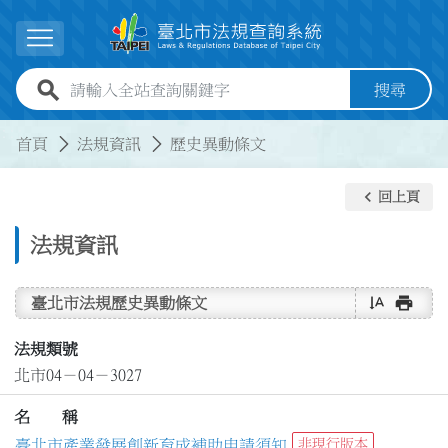
跳到主要內容
展開選單
全站查詢關鍵字欄位
搜尋
:::
:::
首頁
法規資訊
歷史異動條文
keyboard_arrow_left
回上頁
法規資訊
text_rotate_vertical
print
臺北市法規歷史異動條文
法規類號
北市04－04－3027
名 稱
臺北市產業發展創新育成補助申請須知
非現行版本