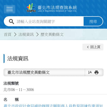
跳到主要內容
展開選單
全站查詢關鍵字欄位
搜尋
:::
:::
首頁
法規資訊
歷史異動條文
keyboard_arrow_left
回上頁
法規資訊
text_rotate_vertical
print
臺北市法規歷史異動條文
法規類號
北市08－11－3006
名 稱
臺北市政府社會局補助辦理志願服務人員教育訓練作業須知