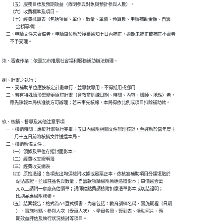
        （五）服務目標及預期效益（敘明參與對象與預計參與人數）。

        （六）收費標準及項目。

        （七）經費概算表（包括項目、單位、數量、單價、預算數、申請補助金額、自籌

              金額等欄）。

    三、申請文件未齊備者，申請單位應於接獲通知七日內補正，逾期未補正或補正不齊者

        不予受理。
柒、審查作業：依臺北市推展社會福利服務補助辦法辦理。
捌、計畫之執行：

    一、受補助單位應按核定計畫執行，並專款專用，不得抵用或挪用。

    二、若有特殊情形需變更原訂計畫（含教育訓練日期、時間、內容、講師、地點）者，

        應先陳報本局核准後方可辦理；若未事先核報，本局得依比例或項目扣除補助款。
玖、核銷、督導及其他注意事項

    一、核銷時間：應於計畫執行完畢十五日內檢附相關文件辦理核銷，至遲應於當年度十

        二月十五日前將核銷文件送達本局。

    二、核銷應備文件：

        （一）領據及單位存摺封面影本。

        （二）經費收支證明簿

        （三）經費收支總表

        （四）原始憑證：各項支出均須檢附收據或發票正本，依核准補助項目分類填貼於

              黏貼憑證，並加註品名與數量；自籌款項請檢附原始憑證影本；單價逾壹萬

              元以上請附一家廠商估價單；講師鐘點費請檢附扣繳憑單影本或切結證明；

              印刷品應檢附樣張。

        （五）結案報告：格式為A4直式橫書，內容包括：教育訓練名稱、實施期程（日期

              ）、實施地點、參與人次（受惠人次）、學員名冊、簽到表、活動照片、預

              期效益評估及執行狀況檢討等項目。
