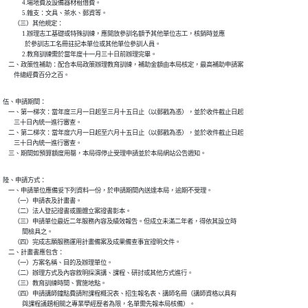
              4.場地費及設備器材租借費。

              5.雜支：文具、茶水、郵資等。

        （三）其他規定：

              1.辦理志工基礎或特殊訓練，應開放參訓名額予其他單位志工，核銷時並應

                於參訓志工名冊註記本單位或其他單位參訓人員。

              2.教育訓練需於當年度十一月三十日前辦理完畢。

    二、政策性補助：配合本局政策辦理教育訓練，補助金額由本局核定，最高補助申請案

        件總經費百分之百。
伍、申請期間：

    一、第一梯次：當年度三月一日起至三月十五日止（以郵戳為憑），並於收件截止日起

        三十日內統一進行審查。

    二、第二梯次：當年度六月一日起至六月十五日止（以郵戳為憑），並於收件截止日起

        三十日內統一進行審查。

    三、期間如預算額度用罄，本局得停止受理申請並於本局網站公告週知。
陸、申請方式：

    一、申請單位應備妥下列資料一份，於申請期間內送達本局，逾期不受理。

        （一）申請表及計畫書。

        （二）法人登記證書或團體立案證書影本。

        （三）申請單位最近二年服務內容及績效報告。但成立未滿二年者，得依其設立時

              間檢具之。

        （四）完成志願服務運用計畫備案及成果備查事宜證明文件。

    二、計畫書應包含：

        （一）方案名稱、目的及辦理單位。

        （二）辦理方式及內容敘明採演講、課程、研討或其他方式進行。

        （三）教育訓練時間、實施地點。

        （四）申請講師鐘點費請附課程概況表、招生報名表、講師名冊（講師資格以具有

              與課程議題相關之專業學經歷者為限，名單需先報本局核備）。
