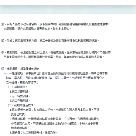
壹、目的：臺北市政府社會局（以下簡稱本局）為鼓勵各社會福利機構及公益團體推展本市

    志願服務，提升志願服務人員專業知能，特訂定本須知。
貳、依據：志願服務法第九條、第二十三條及臺北市推展社會福利服務補助辦法。
參、補助對象：依法登記或立案之法人、機構或團體，並依志願服務法第七條向本市各目的

    事業主管機關完成志願服務運用計畫備案，且前一年度依規定陳報志願服務成果者。
肆、補助項目、標準及其他規定：

    一、一般性補助：依申請單位計畫內容及預期效益等指標核定補助金額，每單位每年補

        助以一案為限，且最多補助新臺幣（以下同）五萬元，申請單位至少應自籌百分之

        二十經費，補助內容如下：

        （一）補助項目：

              1.志工基礎訓練。

              2.志工特殊訓練。

              3.志工在職訓練。

        （二）補助內容及標準：

              1.專家學者出席費：每次最高二千元，申請單位內聘人員及本局人員，不得

                支給出席費。

              2.講師鐘點費：外聘講師鐘點費每小時最高一千六百元，內聘講師鐘點費每

                小時最高八百元，申請單位董理監事比照內聘人員支給；本局人員不得支

                給講師鐘點費。

              3.印刷費：以印製訓練教材、講義為限。
