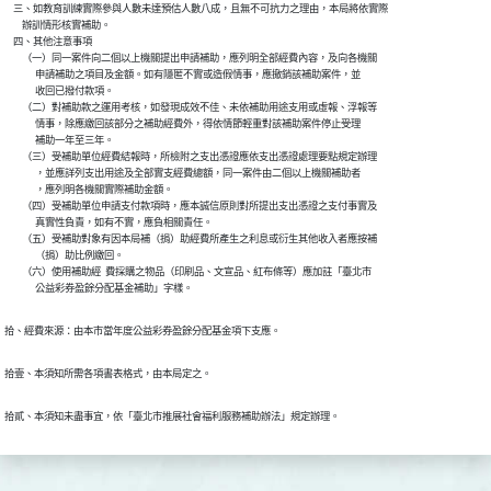
    三、如教育訓練實際參與人數未達預估人數八成，且無不可抗力之理由，本局將依實際

        辦訓情形核實補助。

    四、其他注意事項

        （一）同一案件向二個以上機關提出申請補助，應列明全部經費內容，及向各機關

              申請補助之項目及金額。如有隱匿不實或造假情事，應撤銷該補助案件，並

              收回已撥付款項。

        （二）對補助款之運用考核，如發現成效不佳、未依補助用途支用或虛報、浮報等

              情事，除應繳回該部分之補助經費外，得依情節輕重對該補助案件停止受理

              補助一年至三年。

        （三）受補助單位經費結報時，所檢附之支出憑證應依支出憑證處理要點規定辦理

              ，並應詳列支出用途及全部實支經費總額，同一案件由二個以上機關補助者

              ，應列明各機關實際補助金額。

        （四）受補助單位申請支付款項時，應本誠信原則對所提出支出憑證之支付事實及

              真實性負責，如有不實，應負相關責任。

        （五）受補助對象有因本局補（捐）助經費所產生之利息或衍生其他收入者應按補

              （捐）助比例繳回。

        （六）使用補助經  費採購之物品（印刷品、文宣品、紅布條等）應加註「臺北市

              公益彩券盈餘分配基金補助」字樣。
拾、經費來源：由本市當年度公益彩券盈餘分配基金項下支應。
拾壹、本須知所需各項書表格式，由本局定之。
拾貳、本須知未盡事宜，依「臺北市推展社會福利服務補助辦法」規定辦理。