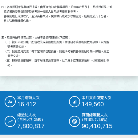
四、各機關研考作業執行成效，由研考會訂定輔導項目，於每年六月及十一月檢視成果，並

    將結果送交各機關作為研考類一條鞭人員年終考績重要參考。

    各機關執行成效以八十五分為基本分，視其執行成效予以加減分，成績低於八十分者，

五、為提升研考作業品質，由研考會適時辦理以下措施：

    （一）提升研考知能：配合政策或業務推行所需，辦理研考業務相關教育訓練，以增進

          研考專業知能。

    （二）促進意見交流：每年定期辦理座談會，促進研考會與各機關研考類一條鞭人員之

          意見交流。

    （三）辦理滿意度調查：每年辦理滿意度調查，以了解本措施實施情形，供後續檢討參

本月造訪人次
本月頁面瀏覽人次
:::
16,412
149,560
總造訪人次
頁面總瀏覽人次
(自93.07.26起)
(自105.7.15起)
7,800,817
90,410,715