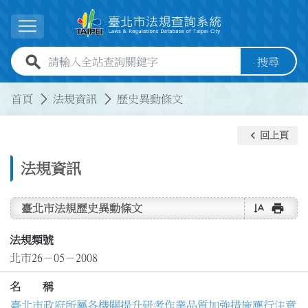
跳到主要內容
展開選單
全站查詢關鍵字欄位
搜尋
:::
:::
首頁
法規資訊
歷史異動條文
keyboard_arrow_left
回上頁
法規資訊
text_rotate_vertical
print
臺北市法規歷史異動條文
法規類號
北市26－05－2008
名 稱
臺北市政府所屬各機關提升研考作業品質加強措施應行注意