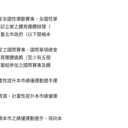
核定全國性運動賽事、全國性單

合法登記立案之體育團體辦理（

賽事、臺北市政府（以下簡稱本

核定之國際賽事、國際單項總會

案之體育團體遴薦（至少有五個

府核定籌組參加之國際賽事及體

計畫性提升本市績優運動選手運

外資源，計畫性提升本市績優運

本市之績優運動選手，得向本
