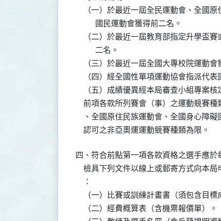
    （一）於最近一屆全民運動會、全國
          國民運動會獲得前二名。

    （二）於最近一屆教育部指定升學盃
          二名。

    （三）於最近一屆全國大專校院運動會
    （四）經全國性單項運動協會指派代表
    （五）成績優異經本局審查小組專案核
    前項各款所列賽會（事）之運動競賽
    、全國原住民族運動會、全國身心障
    認可之非亞奧運運動競賽種類為限。
四、符合前點第一項各款資格之選手應於每
    檢具下列文件以線上或郵寄方式向本
    ：

    （一）比賽或訓練計畫書（須包含目
    （二）經費概算表（含機票報價單）。
