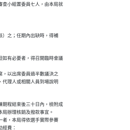
查小組置委員七人，由本局就

（派）之；任期內出缺時，得補

如有必要者，得召開臨時會議

出席，以出席委員過半數議決之

人、代理人或相關人員到場說明

期程結束後三十日內，檢附成

送本局辦理核銷及撥款事宜。

之一者，本局得依選手實際參賽

助經費：
