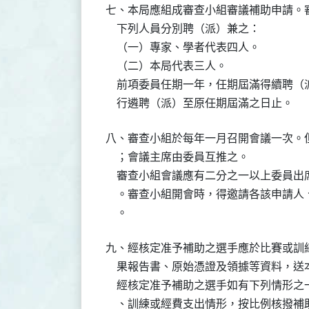
七、本局應組成審查小組審議補助申請。審
    下列人員分別聘（派）兼之：

    （一）專家、學者代表四人。

    （二）本局代表三人。

    前項委員任期一年，任期屆滿得續聘
    行遴聘（派）至原任期屆滿之日止。
八、審查小組於每年一月召開會議一次。但
    ；會議主席由委員互推之。

    審查小組會議應有二分之一以上委員
    。審查小組開會時，得邀請各該申請
    。
九、經核定准予補助之選手應於比賽或訓練
    果報告書、原始憑證及領據等資料，
    經核定准予補助之選手如有下列情形
    、訓練或經費支出情形，按比例核撥補