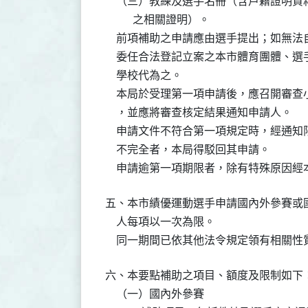
    （三）教練及選手名冊（含戶籍證明
          之相關證明）。

    前項補助之申請應由選手提出；如無
    委任合法登記立案之本市體育團體、
    學校代為之。

    本局於受理第一項申請後，應召開審
    ，並應將審查核定結果通知申請人。

    申請文件不符合第一項規定時，經通
    不完全者，本局得駁回其申請。

    申請逾第一項期限者，除有特殊原因
五、本市績優運動選手申請國內外參賽或國
    人每項以一次為限。

    同一期間已依其他法令規定領有相關
六、本要點補助之項目、額度及限制如下：
    （一）國內外參賽
