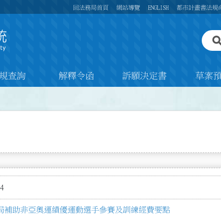
回法務局首頁
網站導覽
ENGLISH
都市計畫書法規
規查詢
解釋令函
訴願決定書
草案
4
局補助非亞奧運績優運動選手參賽及訓練經費要點