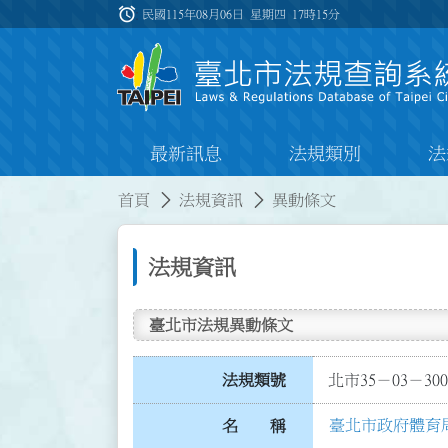
跳到主要內容
alarm
:::
民國115年08月06日 星期四
17時15分
最新訊息
法規類別
法
:::
:::
首頁
法規資訊
異動條文
法規資訊
臺北市法規異動條文
法規類號
北市35－03－300
臺北市政府體育
名 稱