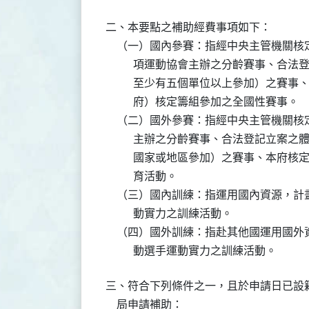
二、本要點之補助經費事項如下：

    （一）國內參賽：指經中央主管機關
          項運動協會主辦之分齡賽事、
          至少有五個單位以上參加）之
          府）核定籌組參加之全國性賽事。

    （二）國外參賽：指經中央主管機關
          主辦之分齡賽事、合法登記立
          國家或地區參加）之賽事、本
          育活動。

    （三）國內訓練：指運用國內資源，
          動實力之訓練活動。

    （四）國外訓練：指赴其他國運用國
          動選手運動實力之訓練活動。
三、符合下列條件之一，且於申請日已設籍
    局申請補助：
