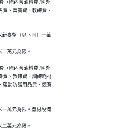
交通費（國內含油料費 /國外

費、報名費、營養費、教練費、

度最高以新臺幣（以下同）一萬

最高以二萬元為限。

交通費（國內含油料費 /國外

費、營養費、教練費、訓練耗材

購置費、運動防護用品費、競賽

度最高以一萬元為限。器材設備

度最高以二萬元為限。