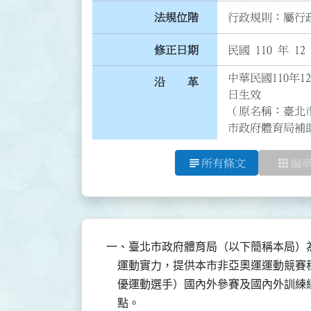
法規位階
行政規則：屬行政
修正日期
民國 110 年 12
中華民國110年1
沿 革
日生效

（原名稱：臺北
市政府體育局補
subject
apps
所有條文
編
一、臺北市政府體育局（以下簡稱本局）為
    運動實力，提供本市非亞奧運運動競
    優運動選手）國內外參賽及國內外訓
    點。