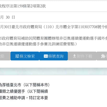
程序法第159條第2項第2款
 月 30 日
2月30日臺北市政府體育局（110）北市體全字第1103037708號
市政府體育局補助民間體育團體辦理非亞奧運績優運動選手國外
助非亞奧運績優運動選手參賽及訓練經費要點）
tune
pin
file_download
extension
章節
條文檢索
條號查詢
附件下載
厚植臺北市（以下簡稱本市）

賽種類之績優選手（以下簡稱績

練經費之補助申請，特訂定本要
