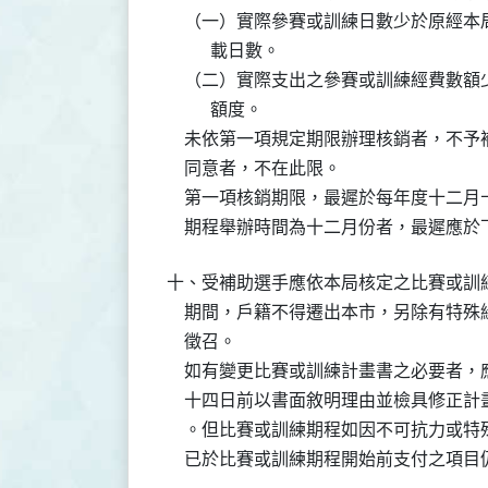
    （一）實際參賽或訓練日數少於原經
          載日數。

    （二）實際支出之參賽或訓練經費數
          額度。

    未依第一項規定期限辦理核銷者，不
    同意者，不在此限。

    第一項核銷期限，最遲於每年度十二
    期程舉辦時間為十二月份者，最遲應
十、受補助選手應依本局核定之比賽或訓練
    期間，戶籍不得遷出本市，另除有特
    徵召。

    如有變更比賽或訓練計畫書之必要者
    十四日前以書面敘明理由並檢具修正
    。但比賽或訓練期程如因不可抗力或
    已於比賽或訓練期程開始前支付之項