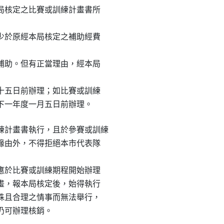
本局核定之比賽或訓練計畫書所

額少於原經本局核定之補助經費

予補助。但有正當理由，經本局

月十五日前辦理；如比賽或訓練

於下一年度一月五日前辦理。
計畫書執行，且於參賽或訓練

殊緣由外，不得拒絕本市代表隊

，應於比賽或訓練期程開始辦理

計畫，報本局核定後，始得執行

特殊且合理之情事而無法舉行，

目仍可辦理核銷。