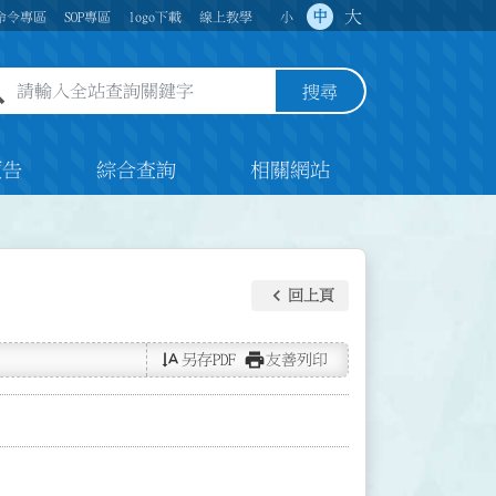
大
中
命令專區
SOP專區
logo下載
線上教學
小
全站查詢關鍵字欄位
搜尋
預告
綜合查詢
相關網站
keyboard_arrow_left
回上頁
text_rotate_vertical
print
另存PDF
友善列印