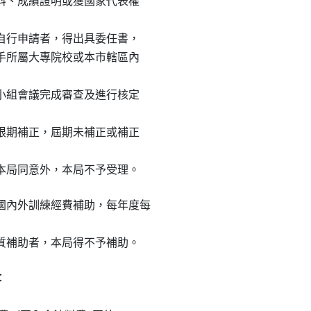
資料、成績證明或獲國家代表權

法自行申請者，得出具委任書，

選手所屬大專院校或本市轄區內

查小組會議完成審查及進行核定

知限期補正，屆期未補正或補正

經本局同意外，本局不予受理。
內外訓練經費補助，每年度每

性質補助者，本局得不予補助。

