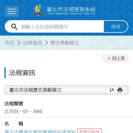
跳到主要內容
展開選單
全站查詢關鍵字欄位
搜尋
:::
:::
首頁
法規資訊
歷史異動條文
keyboard_arrow_left
回上頁
法規資訊
text_rotate_vertical
print
臺北市法規歷史異動條文
法規類號
北市04－05－3060
名 稱
臺北市農業生產設備補助申請須知
非現行版本