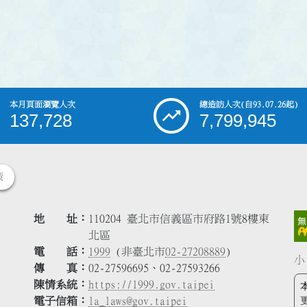
本月頁面瀏覽人次
總造訪人次
(自93.07.26起)
137,728
7,799,945
策
地 址
110204 臺北市信義區市府路1號8樓東
北區
電 話
1999
(非臺北市
02-27208889
)
小
傳 真
02-27596695、02-27593266
陳情系統
https://1999.gov.taipei
電子信箱
la_laws@gov.taipei