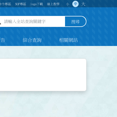
大
中
命令專區
SOP專區
logo下載
線上教學
小
全站查詢關鍵字欄位
搜尋
預告
綜合查詢
相關網站