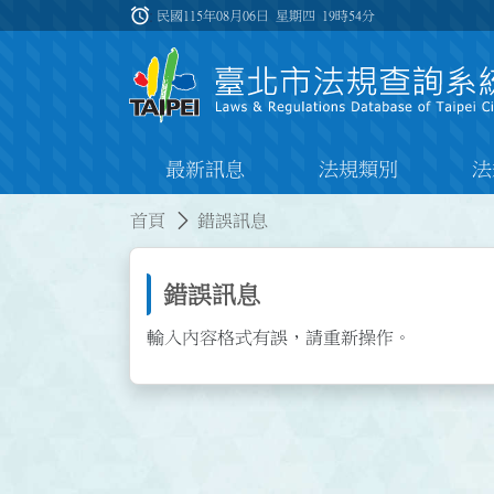
跳到主要內容
alarm
:::
民國115年08月06日 星期四
19時54分
最新訊息
法規類別
法
:::
:::
首頁
錯誤訊息
錯誤訊息
輸入內容格式有誤，請重新操作。