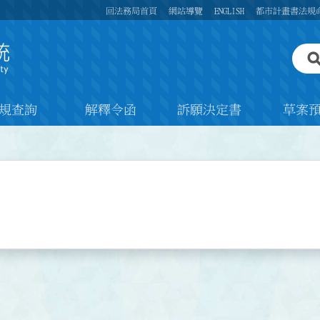
回法務局首頁
網站導覽
ENGLISH
都市計畫書法規
規查詢
解釋令函
訴願決定書
草案