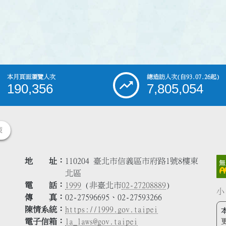
本月頁面瀏覽人次
總造訪人次
(自93.07.26起)
190,356
7,805,054
策
地 址
110204 臺北市信義區市府路1號8樓東
北區
電 話
1999
(非臺北市
02-27208889
)
小
傳 真
02-27596695、02-27593266
陳情系統
https://1999.gov.taipei
電子信箱
la_laws@gov.taipei