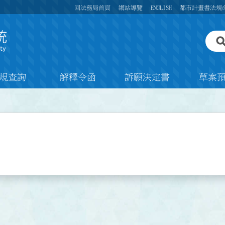
回法務局首頁
網站導覽
ENGLISH
都市計畫書法規
規查詢
解釋令函
訴願決定書
草案