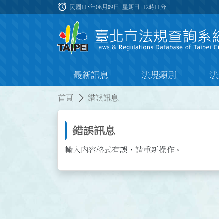
跳到主要內容
alarm
:::
民國115年08月09日 星期日
12時11分
最新訊息
法規類別
法
:::
:::
首頁
錯誤訊息
錯誤訊息
輸入內容格式有誤，請重新操作。