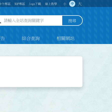
大
中
命令專區
SOP專區
logo下載
線上教學
小
全站查詢關鍵字欄位
搜尋
預告
綜合查詢
相關網站