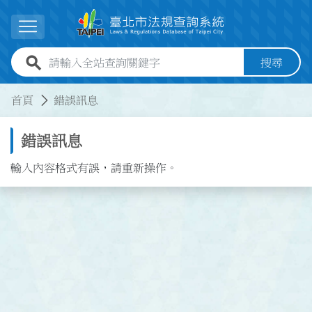
跳到主要內容
展開選單
全站查詢關鍵字欄位
搜尋
:::
:::
首頁
錯誤訊息
錯誤訊息
輸入內容格式有誤，請重新操作。