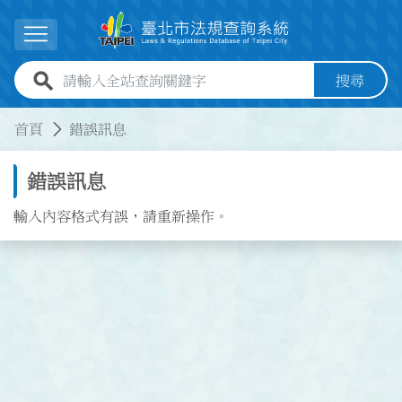
跳到主要內容
展開選單
全站查詢關鍵字欄位
搜尋
:::
:::
首頁
錯誤訊息
錯誤訊息
輸入內容格式有誤，請重新操作。