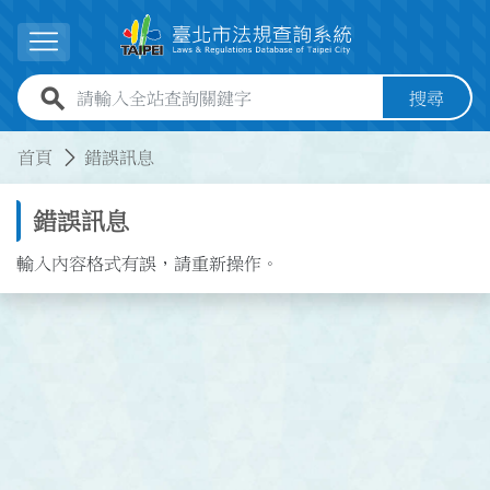
跳到主要內容
展開選單
全站查詢關鍵字欄位
搜尋
:::
:::
首頁
錯誤訊息
錯誤訊息
輸入內容格式有誤，請重新操作。