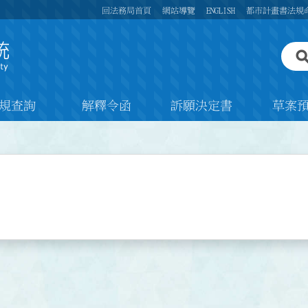
回法務局首頁
網站導覽
ENGLISH
都市計畫書法規
規查詢
解釋令函
訴願決定書
草案