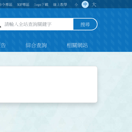
大
中
命令專區
SOP專區
logo下載
線上教學
小
全站查詢關鍵字欄位
搜尋
預告
綜合查詢
相關網站