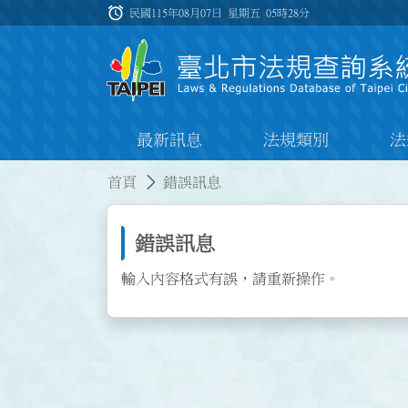
跳到主要內容
alarm
:::
民國115年08月07日 星期五
05時28分
最新訊息
法規類別
法
:::
:::
首頁
錯誤訊息
錯誤訊息
輸入內容格式有誤，請重新操作。