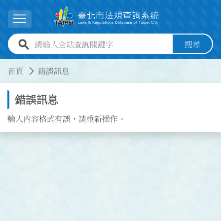
跳到主要內容
展開選單
全站查詢關鍵字欄位
搜尋
:::
:::
首頁
錯誤訊息
錯誤訊息
輸入內容格式有誤，請重新操作。