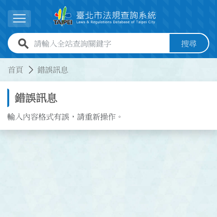
跳到主要內容
展開選單
全站查詢關鍵字欄位
搜尋
:::
:::
首頁
錯誤訊息
錯誤訊息
輸入內容格式有誤，請重新操作。