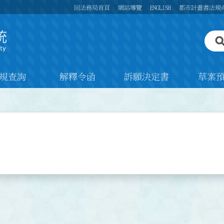
回法務局首頁
網站導覽
ENGLISH
都市計畫書法規
規查詢
解釋令函
訴願決定書
草案