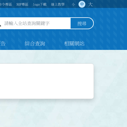
大
中
命令專區
SOP專區
logo下載
線上教學
小
全站查詢關鍵字欄位
搜尋
預告
綜合查詢
相關網站