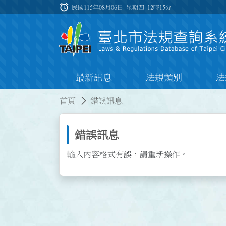
跳到主要內容
alarm
:::
民國115年08月06日 星期四
12時15分
最新訊息
法規類別
法
:::
:::
首頁
錯誤訊息
錯誤訊息
輸入內容格式有誤，請重新操作。