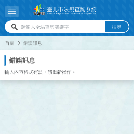
跳到主要內容
展開選單
全站查詢關鍵字欄位
搜尋
:::
:::
首頁
錯誤訊息
錯誤訊息
輸入內容格式有誤，請重新操作。