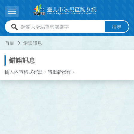
跳到主要內容
展開選單
全站查詢關鍵字欄位
搜尋
:::
:::
首頁
錯誤訊息
錯誤訊息
輸入內容格式有誤，請重新操作。