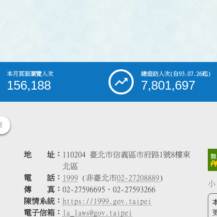
本月頁面瀏覽人次
總造訪人次
(自93.07.26起)
156,188
7,801,697
策
地 址
110204 臺北市信義區市府路1號8樓東
北區
電 話
1999
(非臺北市
02-27208889
)
小
傳 真
02-27596695、02-27593266
陳情系統
https://1999.gov.taipei
電子信箱
la_laws@gov.taipei