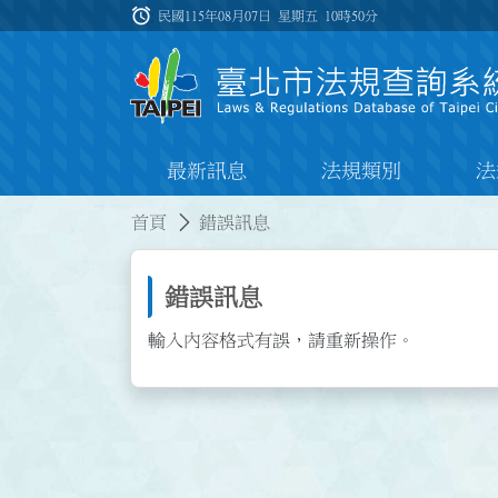
跳到主要內容
alarm
:::
民國115年08月07日 星期五
10時50分
最新訊息
法規類別
法
:::
:::
首頁
錯誤訊息
錯誤訊息
輸入內容格式有誤，請重新操作。