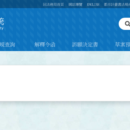
回法務局首頁
網站導覽
ENGLISH
都市計畫書法規
規查詢
解釋令函
訴願決定書
草案