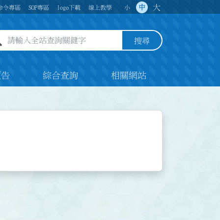
大
中
命令專區
SOP專區
logo下載
線上教學
小
全站查詢關鍵字欄位
搜尋
預告
綜合查詢
相關網站