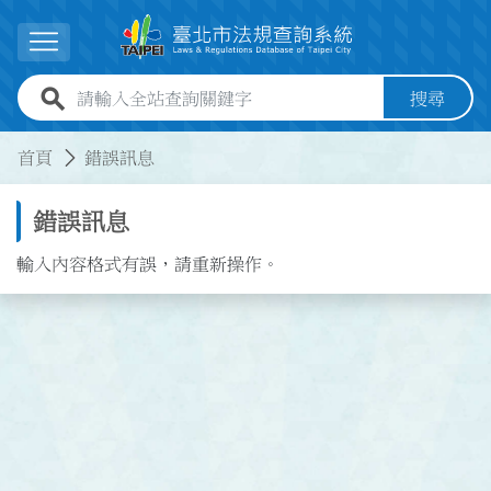
跳到主要內容
展開選單
全站查詢關鍵字欄位
搜尋
:::
:::
首頁
錯誤訊息
錯誤訊息
輸入內容格式有誤，請重新操作。