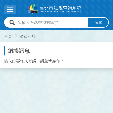
跳到主要內容
展開選單
全站查詢關鍵字欄位
搜尋
:::
:::
首頁
錯誤訊息
錯誤訊息
輸入內容格式有誤，請重新操作。