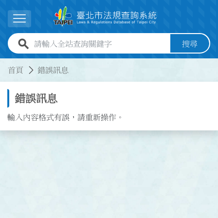
跳到主要內容
展開選單
全站查詢關鍵字欄位
搜尋
:::
:::
首頁
錯誤訊息
錯誤訊息
輸入內容格式有誤，請重新操作。