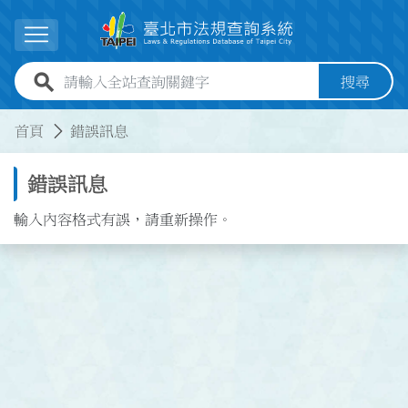
跳到主要內容
展開選單
全站查詢關鍵字欄位
搜尋
:::
:::
首頁
錯誤訊息
錯誤訊息
輸入內容格式有誤，請重新操作。