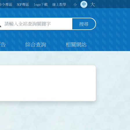
大
中
命令專區
SOP專區
logo下載
線上教學
小
全站查詢關鍵字欄位
搜尋
預告
綜合查詢
相關網站