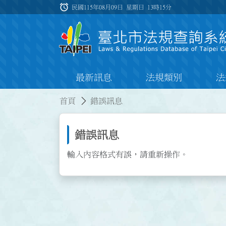
跳到主要內容
alarm
:::
民國115年08月09日 星期日
13時15分
最新訊息
法規類別
法
:::
:::
首頁
錯誤訊息
錯誤訊息
輸入內容格式有誤，請重新操作。