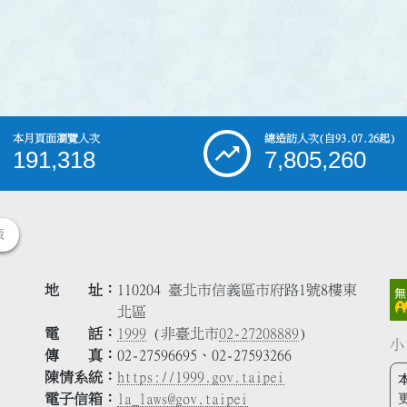
本月頁面瀏覽人次
總造訪人次
(自93.07.26起)
191,318
7,805,260
策
地 址
110204 臺北市信義區市府路1號8樓東
北區
電 話
1999
(非臺北市
02-27208889
)
小
傳 真
02-27596695、02-27593266
陳情系統
https://1999.gov.taipei
電子信箱
la_laws@gov.taipei