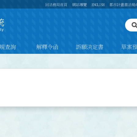
回法務局首頁
網站導覽
ENGLISH
都市計畫書法規
規查詢
解釋令函
訴願決定書
草案