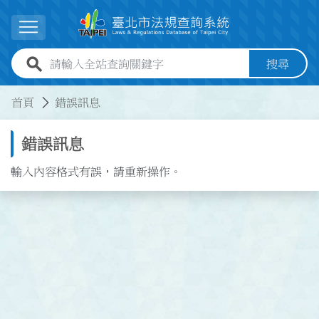
跳到主要內容
展開選單
全站查詢關鍵字欄位
搜尋
:::
:::
首頁
錯誤訊息
錯誤訊息
輸入內容格式有誤，請重新操作。