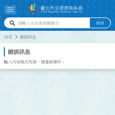
跳到主要內容
展開選單
全站查詢關鍵字欄位
搜尋
:::
:::
首頁
錯誤訊息
錯誤訊息
輸入內容格式有誤，請重新操作。