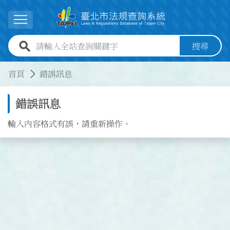
跳到主要內容
展開選單
全站查詢關鍵字欄位
搜尋
:::
:::
首頁
錯誤訊息
錯誤訊息
輸入內容格式有誤，請重新操作。