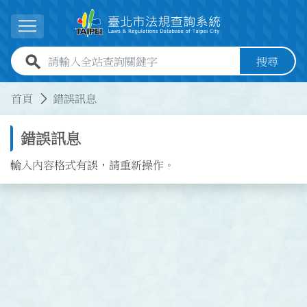
跳到主要內容
展開選單
全站查詢關鍵字欄位
搜尋
:::
:::
首頁
錯誤訊息
錯誤訊息
輸入內容格式有誤，請重新操作。