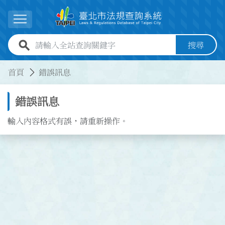
跳到主要內容
展開選單
全站查詢關鍵字欄位
搜尋
:::
:::
首頁
錯誤訊息
錯誤訊息
輸入內容格式有誤，請重新操作。