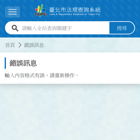
跳到主要內容
展開選單
全站查詢關鍵字欄位
搜尋
:::
:::
首頁
錯誤訊息
錯誤訊息
輸入內容格式有誤，請重新操作。